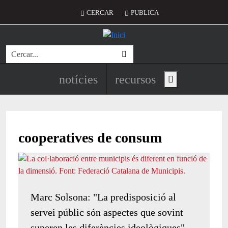
Vés al contingut
Menú del compte d'usuari
CERCAR
PUBLICA
Cerca
Navegació principal de l'encapç
notícies
recursos
Show main menu
cooperatives de consum
Marc Solsona: "La predisposició al
servei públic són aspectes que sovint
superen les diferències ideològiques"