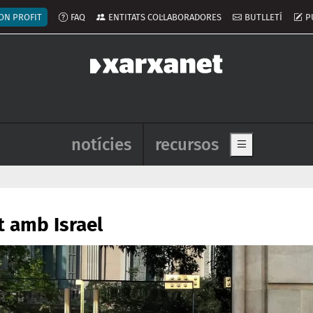
ú del compte d'usuari
ON PROFIT
FAQ
ENTITATS COL·LABORADORES
BUTLLETÍ
P
Navegació principal de l'enca
notícies
recursos
Show main me
t amb Israel