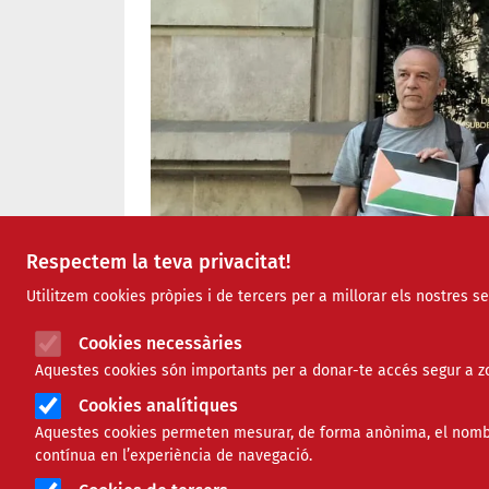
Respectem la teva privacitat!
Utilitzem cookies pròpies i de tercers per a millorar els nostres s
Cookies necessàries
Aquestes cookies són importants per a donar-te accés segur a zo
Cookies analítiques
Aquestes cookies permeten mesurar, de forma anònima, el nombre 
contínua en l’experiència de navegació.