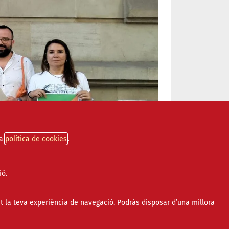
a
política de cookies
ió.
t la teva experiència de navegació. Podràs disposar d’una millora