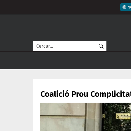
Vés al contingut
Men
N
Cerca
Coalició Prou Complicita