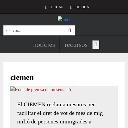
Vés al contingut
Menú del compte d'usuari
CERCAR
PUBLICA
Cerca
Navegació principal de l'encapç
notícies
recursos
Show main menu
ciemen
El CIEMEN reclama mesures per
facilitar el dret de vot de més de mig
milió de persones immigrades a