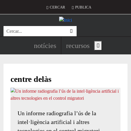
Vés al contingut
Menú del compte d'usuari
CERCAR
PUBLICA
Cerca
Navegació principal de l'encapç
notícies
recursos
Show main menu
centre delàs
Un informe radiografia l’ús de la
intel·ligència artificial i altres
tecnologies en el control migratori