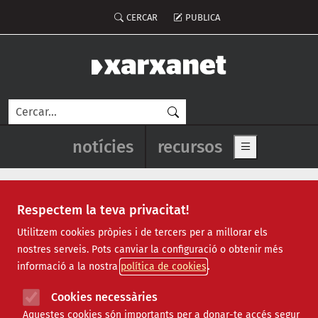
Vés al contingut
Menú del compte d'usuari
CERCAR
PUBLICA
Cerca
Navegació principal de l'enca
notícies
recursos
Show main me
Respectem la teva privacitat!
Andrea Motis
Utilitzem cookies pròpies i de tercers per a millorar els
nostres serveis. Pots canviar la configuració o obtenir més
informació a la nostra
política de cookies
Cookies necessàries
Aquestes cookies són importants per a donar-te accés segur