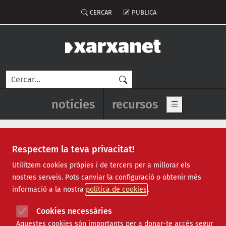
Vés al contingut
Menú del compte d'usuari
CERCAR
PUBLICA
Cerca
Navegació principal de l'enca
notícies
recursos
Show main me
Respectem la teva privacitat!
Agrupació de Bestiari Festiu
Utilitzem cookies pròpies i de tercers per a millorar els
nostres serveis. Pots canviar la configuració o obtenir més
de Catalunya
informació a la nostra
política de cookies
Cookies necessàries
Aquestes cookies són importants per a donar-te accés segur