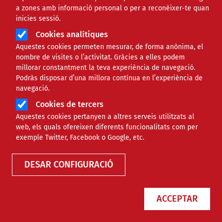
a zones amb informació personal o per a reconèixer-te quan
inicies sessió.
Cookies analítiques
Aquestes cookies permeten mesurar, de forma anònima, el
nombre de visites o l’activitat. Gràcies a elles podem
millorar constantment la teva experiència de navegació.
Podràs disposar d’una millora contínua en l’experiència de
navegació.
El Festival d’Enceses del Bestiari
Cookies de tercers
Aquestes cookies pertanyen a altres serveis utilitzats al
de Catalunya obre les inscripcions
web, els quals ofereixen diferents funcionalitats com per
per tornar a encendre Artesa de
exemple Twitter, Facebook o Google, etc.
Lleida
DESAR CONFIGURACIÓ
NOTÍCIES
CULTURAL
ACCEPTAR