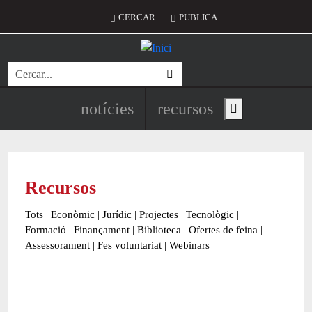
Vés al contingut
Menú del compte d'usuari
CERCAR
PUBLICA
Cerca
Navegació principal de l'encapç
notícies
recursos
Show main menu
Recursos
Tots
|
Econòmic
|
Jurídic
|
Projectes
|
Tecnològic
|
Formació
|
Finançament
|
Biblioteca
|
Ofertes de feina
|
Assessorament
|
Fes voluntariat
|
Webinars