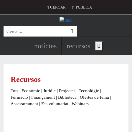
Vés al contingut
Menú del compte d'usuari
CERCAR
PUBLICA
Cerca
Navegació principal de l'encapç
notícies
recursos
Show main menu
Recursos
Tots
|
Econòmic
|
Jurídic
|
Projectes
|
Tecnològic
|
Formació
|
Finançament
|
Biblioteca
|
Ofertes de feina
|
Assessorament
|
Fes voluntariat
|
Webinars