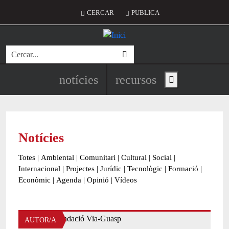
Vés al contingut
Menú del compte d'usuari
CERCAR
PUBLICA
Cerca
Navegació principal de l'encapç
notícies
recursos
Show main menu
Notícies
Totes
|
Ambiental
|
Comunitari
|
Cultural
|
Social
|
Internacional
|
Projectes
|
Jurídic
|
Tecnològic
|
Formació
|
Econòmic
|
Agenda
|
Opinió
|
Vídeos
AUTOR/A