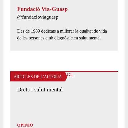
Fundació Via-Guasp
Twitter de l'autor/a:
@fundacioviaguasp
Presentació de l'autor/a:
Des de 1989 dedicats a millorar la qualitat de vida
de les persones amb diagnòstic en salut mental.
ARTICLES DE L'AUTOR/A
Drets i salut mental
OPINIÓ