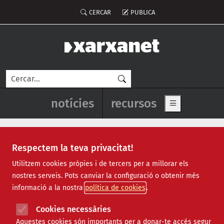
Vés al contingut
Menú del compte d'usuari
CERCAR
PUBLICA
Cerca
Navegació principal de l'enca
notícies
recursos
Show main me
Respectem la teva privacitat!
Notícies
Utilitzem cookies pròpies i de tercers per a millorar els
nostres serveis. Pots canviar la configuració o obtenir més
Totes
|
Ambiental
|
Comunitari
|
Cultural
|
Social
|
informació a la nostra
política de cookies
Internacional
|
Projectes
|
Jurídic
|
Tecnològic
|
Formació
|
Econòmic
|
Agenda
|
Opinió
|
Vídeos
Cookies necessàries
Aquestes cookies són importants per a donar-te accés segur