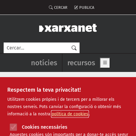
Vés al contingut
Menú del compte d'usuari
CERCAR
PUBLICA
Cerca
Navegació principal de l'enca
notícies
recursos
Show main me
Respectem la teva privacitat!
Notícies
Utilitzem cookies pròpies i de tercers per a millorar els
nostres serveis. Pots canviar la configuració o obtenir més
Totes
|
Ambiental
|
Comunitari
|
Cultural
|
Social
|
informació a la nostra
política de cookies
Internacional
|
Projectes
|
Jurídic
|
Tecnològic
|
Formació
|
Econòmic
|
Agenda
|
Opinió
|
Vídeos
Cookies necessàries
Aquestes cookies són importants per a donar-te accés segur