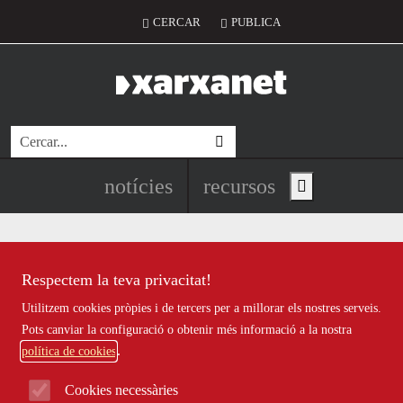
Vés al contingut
Menú del compte d'usuari
CERCAR
PUBLICA
Cerca
Navegació principal de l'encapç
notícies
recursos
Show main menu
Respectem la teva privacitat!
Notícies
Utilitzem cookies pròpies i de tercers per a millorar els nostres serveis.
Totes
|
Ambiental
|
Comunitari
|
Cultural
|
Social
|
Pots canviar la configuració o obtenir més informació a la nostra
Internacional
|
Projectes
|
Jurídic
|
Tecnològic
|
Formació
|
política de cookies
Econòmic
|
Agenda
|
Opinió
|
Vídeos
Cookies necessàries