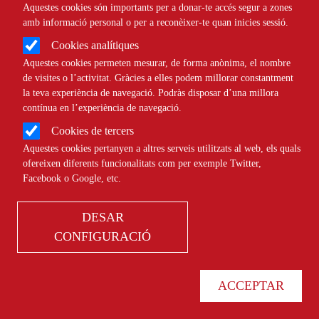
Aquestes cookies són importants per a donar-te accés segur a zones
amb informació personal o per a reconèixer-te quan inicies sessió.
Cookies analítiques
Comparteix
Aquestes cookies permeten mesurar, de forma anònima, el nombre
de visites o l’activitat. Gràcies a elles podem millorar constantment
Compartir en altres xarxes socials
F
X
la teva experiència de navegació. Podràs disposar d’una millora
contínua en l’experiència de navegació.
a
26/01/2026
Cookies de tercers
c
Aquestes cookies pertanyen a altres serveis utilitzats al web, els quals
ESDEVENIMENT PRESENCIAL
ofereixen diferents funcionalitats com per exemple Twitter,
e
Facebook o Google, etc.
b
VI Cicle de Música de Cambra
DESAR
o
del Teatre de Sarrià
CONFIGURACIÓ
o
Data de l'esdeveniment:
Dijous, 29 Gener 2026
k
ACCEPTAR
Canyigueral del VI Cicle de Música de Cambra del Teatre
de Sarrià, sota el títol Ecos en contrapunt, els pianistes