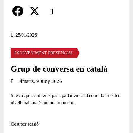
Comparteix
Compartir en altres xarxes socials
F
X
a
25/01/2026
c
ESDEVENIMENT PRESENCIAL
e
b
Grup de conversa en català
o
Data de l'esdeveniment:
Dimarts, 9 Juny 2026
o
Si estàs pensant fer el pas i parlar en català o millorar el teu
k
nivell oral, ara és un bon moment.
Cost per sessió
: