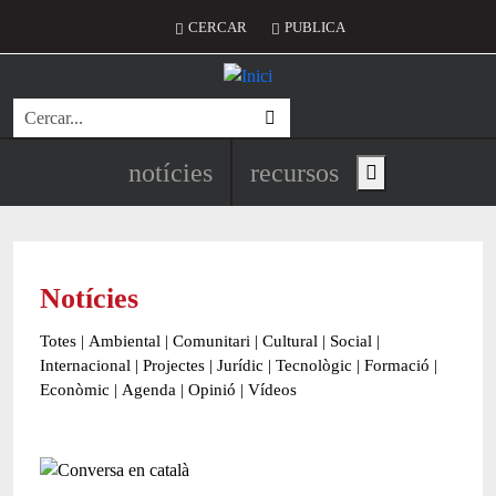
Vés al contingut
Menú del compte d'usuari
CERCAR
PUBLICA
Cerca
Navegació principal de l'encapç
notícies
recursos
Show main menu
Notícies
Totes
|
Ambiental
|
Comunitari
|
Cultural
|
Social
|
Internacional
|
Projectes
|
Jurídic
|
Tecnològic
|
Formació
|
Econòmic
|
Agenda
|
Opinió
|
Vídeos