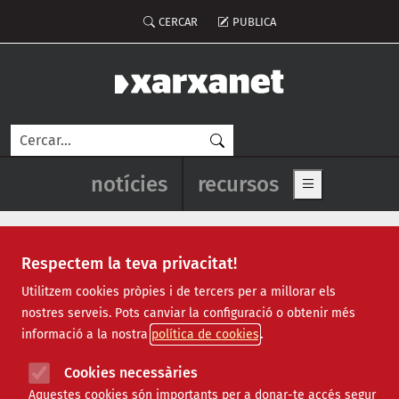
Vés al contingut
Menú del compte d'usuari
CERCAR
PUBLICA
Cerca
Navegació principal de l'enca
notícies
recursos
Show main me
Respectem la teva privacitat!
Notícies
Utilitzem cookies pròpies i de tercers per a millorar els
nostres serveis. Pots canviar la configuració o obtenir més
Totes
|
Ambiental
|
Comunitari
|
Cultural
|
Social
|
informació a la nostra
política de cookies
Internacional
|
Projectes
|
Jurídic
|
Tecnològic
|
Formació
|
Econòmic
|
Agenda
|
Opinió
|
Vídeos
Cookies necessàries
Aquestes cookies són importants per a donar-te accés segur