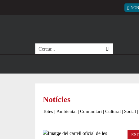
Vés al contingut
Menú
NON
Cerca
Notícies
Totes
|
Ambiental
|
Comunitari
|
Cultural
|
Social
|
ES