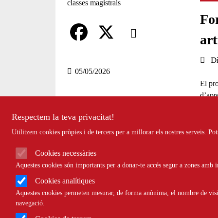
For
Comparteix
art
Compartir en altres xarxes socia
F
X
Data 
D
a
05/05/2026
El pr
c
d’apre
e
compl
Respectem la teva privacitat!
b
Aques
Utilitzem cookies pròpies i de tercers per a millorar els nostres serveis. P
o
Barce
Cookies necessàries
artific
o
d’inte
Aquestes cookies són importants per a donar-te accés segur a zones amb in
k
propos
Cookies analítiques
Barcel
Aquestes cookies permeten mesurar, de forma anònima, el nombre de visite
navegació.
En aqu