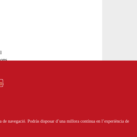
Servei
d'Assessorament
gratuït per a entitats
l
ions
INFORMA'T
rium
-
es
ència
eines
Fes voluntariat
. Les
 -
Vols fer voluntariat? Informa't i
a de navegació. Podràs disposar d’una millora contínua en l’experiència de
troba el teu lloc
l: