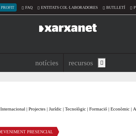
 del compte d'usuari
 PROFIT
FAQ
ENTITATS COL·LABORADORES
BUTLLETÍ
P
Navegació principal de l'encapç
notícies
recursos
Show main menu
Internacional
|
Projectes
|
Jurídic
|
Tecnològic
|
Formació
|
Econòmic
|
A
DEVENIMENT PRESENCIAL