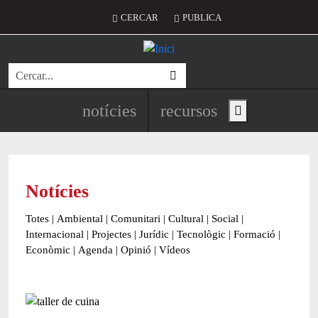
Vés al contingut
Menú del compte d'usuari
CERCAR
PUBLICA
Cerca
Navegació principal de l'encapç
notícies
recursos
Show main menu
Notícies
Totes
|
Ambiental
|
Comunitari
|
Cultural
|
Social
|
Internacional
|
Projectes
|
Jurídic
|
Tecnològic
|
Formació
|
Econòmic
|
Agenda
|
Opinió
|
Vídeos