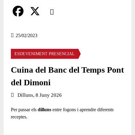
Comparteix
Compartir en altres xarxes socials
F
X
a
25/02/2023
c
ESDEVENIMENT PRESENCIAL
e
b
Cuina del Banc del Temps Pont
o
del Dimoni
o
Data de l'esdeveniment:
Dilluns, 8 Juny 2026
k
Per passar els
dilluns
entre fogons i aprendre diferents
receptes.