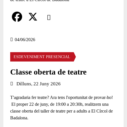
Comparteix
Compartir en altres xarxes socials
F
X
a
04/06/2026
c
ESDEVENIMENT PRESENCIAL
e
b
Classe oberta de teatre
o
Data de l'esdeveniment:
Dilluns, 22 Juny 2026
o
T'agradaria fer teatre? Ara tens l'oportunitat de provar-ho!
k
El proper 22 de juny, de 19:00 a 20:30h, realitzem una
classe oberta del taller de teatre per a adults a El Círcol de
Badalona.