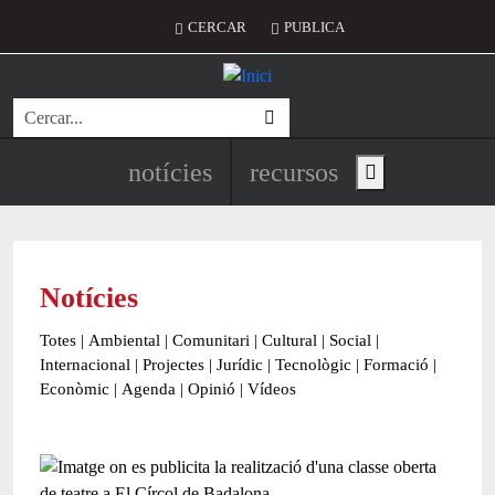
Vés al contingut
Menú del compte d'usuari
CERCAR
PUBLICA
Cerca
Navegació principal de l'encapç
notícies
recursos
Show main menu
Notícies
Totes
|
Ambiental
|
Comunitari
|
Cultural
|
Social
|
Internacional
|
Projectes
|
Jurídic
|
Tecnològic
|
Formació
|
Econòmic
|
Agenda
|
Opinió
|
Vídeos