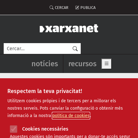
Vés al contingut
Menú del compte d'usuari
CERCAR
PUBLICA
Cerca
Navegació principal de l'enca
notícies
recursos
Show main me
Respectem la teva privacitat!
Notícies
Utilitzem cookies pròpies i de tercers per a millorar els
nostres serveis. Pots canviar la configuració o obtenir més
Totes
|
Ambiental
|
Comunitari
|
Cultural
|
Social
|
informació a la nostra
política de cookies
Internacional
|
Projectes
|
Jurídic
|
Tecnològic
|
Formació
|
Econòmic
|
Agenda
|
Opinió
|
Vídeos
Cookies necessàries
Aquestes cookies són importants per a donar-te accés segur