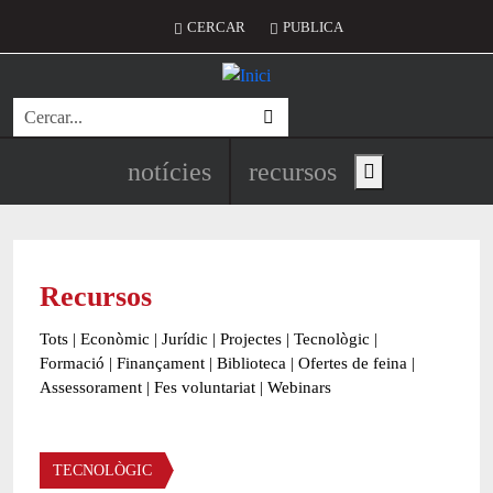
Vés al contingut
Menú del compte d'usuari
CERCAR
PUBLICA
Cerca
Navegació principal de l'encapç
notícies
recursos
Show main menu
Recursos
Tots
|
Econòmic
|
Jurídic
|
Projectes
|
Tecnològic
|
Formació
|
Finançament
|
Biblioteca
|
Ofertes de feina
|
Assessorament
|
Fes voluntariat
|
Webinars
Àmbit
TECNOLÒGIC