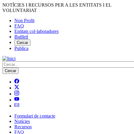
Vés
NOTÍCIES I RECURSOS PER A LES ENTITATS I EL
al
VOLUNTARIAT
contingut
Non Profit
FAQ
Menú
Entitats col·laboradores
del
Butlletí
compte
Cercar
Publica
d'usuari
Cerca
Formulari de contacte
Notícies
Navegació
Recursos
principal
FAQ