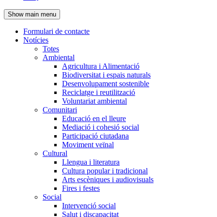
de
Show main menu
l'encapçalament
Formulari de contacte
Notícies
Navegació
Totes
principal
Ambiental
Agricultura i Alimentació
Biodiversitat i espais naturals
Desenvolupament sostenible
Reciclatge i reutilització
Voluntariat ambiental
Comunitari
Educació en el lleure
Mediació i cohesió social
Participació ciutadana
Moviment veïnal
Cultural
Llengua i literatura
Cultura popular i tradicional
Arts escèniques i audiovisuals
Fires i festes
Social
Intervenció social
Salut i discapacitat