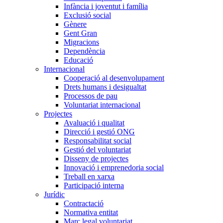
Infància i joventut i família
Exclusió social
Gènere
Gent Gran
Migracions
Dependència
Educació
Internacional
Cooperació al desenvolupament
Drets humans i desigualtat
Processos de pau
Voluntariat internacional
Projectes
Avaluació i qualitat
Direcció i gestió ONG
Responsabilitat social
Gestió del voluntariat
Disseny de projectes
Innovació i emprenedoria social
Treball en xarxa
Participació interna
Jurídic
Contractació
Normativa entitat
Marc legal voluntariat