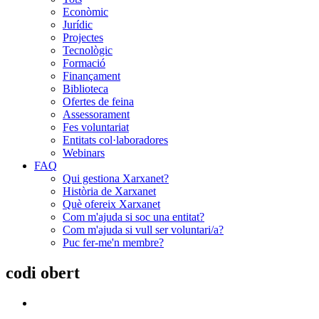
Econòmic
Jurídic
Projectes
Tecnològic
Formació
Finançament
Biblioteca
Ofertes de feina
Assessorament
Fes voluntariat
Entitats col·laboradores
Webinars
FAQ
Qui gestiona Xarxanet?
Història de Xarxanet
Què ofereix Xarxanet
Com m'ajuda si soc una entitat?
Com m'ajuda si vull ser voluntari/a?
Puc fer-me'n membre?
codi obert