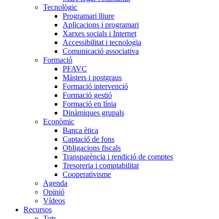
Tecnològic
Programari lliure
Aplicacions i programari
Xarxes socials i Internet
Accessibilitat i tecnologia
Comunicació associativa
Formació
PFAVC
Màsters i postgraus
Formació intervenció
Formació gestió
Formació en línia
Dinàmiques grupals
Econòmic
Banca ètica
Captació de fons
Obligacions fiscals
Transparència i rendició de comptes
Tresoreria i comptabilitat
Cooperativisme
Agenda
Opinió
Vídeos
Recursos
Tots