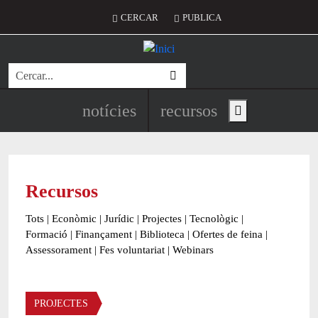
Vés al contingut
Menú del compte d'usuari
CERCAR
PUBLICA
Cerca
Navegació principal de l'encapç
notícies
recursos
Show main menu
Recursos
Tots
|
Econòmic
|
Jurídic
|
Projectes
|
Tecnològic
|
Formació
|
Finançament
|
Biblioteca
|
Ofertes de feina
|
Assessorament
|
Fes voluntariat
|
Webinars
Àmbit
PROJECTES