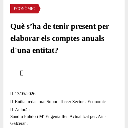
Àmbit
ECONÒMIC
Què s’ha de tenir present per
elaborar els comptes anuals
d'una entitat?
Comparteix
Compartir en altres xarxes socials
13/05/2026
Entitat redactora
Suport Tercer Sector - Econòmic
Autor/a
Sandra Pulido i Mª Eugenia Ifer. Actualitzat per: Aina
Galceran.