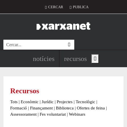
Vés al contingut
Menú del compte d'usuari
CERCAR
PUBLICA
Cerca
Navegació principal de l'encapç
notícies
recursos
Show main menu
Recursos
Tots
|
Econòmic
|
Jurídic
|
Projectes
|
Tecnològic
|
Formació
|
Finançament
|
Biblioteca
|
Ofertes de feina
|
Assessorament
|
Fes voluntariat
|
Webinars