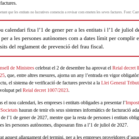
rtant que les entitats no lucratives comencin a revisar com emeten les seves factures. Font: Can
u calendari fixa l’1 de gener per a les entitats i l’1 de juliol d
 per a les persones autònomes com a dates límit per complir e
sits del reglament de prevenció del frau fiscal.
nsell de Ministres
celebrat el 2 de desembre ha aprovat el
Reial decret l
025
, que, entre altres mesures, ajorna un any l’
entrada en vigor
obligatòr
actu, el sistema de
verificació de factures
previst a la
Llei General Tribut
volupat pel
Reial decret 1007/2023
.
s el
nou calendari
, les empreses i entitats obligades a presentar l
’
Impost
 Societats
hauran de tenir els seus sistemes informàtics de facturació ada
de l’1 de gener de 2027, mentre que la resta de persones i entitats obli
es les persones autònomes, disposaran fins a l’1 de juliol de 2027.
at aquest allargament del termini, per a les
empreses proveïdores
d’aque