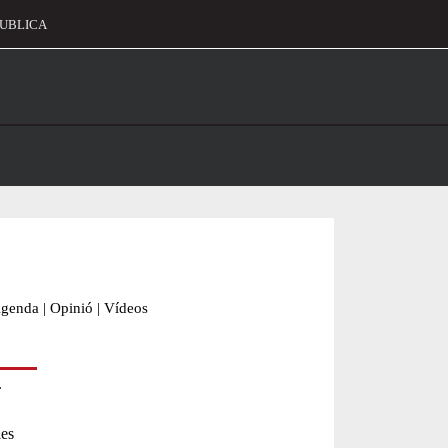
UBLICA
alament
genda
|
Opinió
|
Vídeos