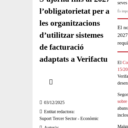
l’obligatorietat per a
És impo
les organitzacions
El no
d’utilitzar sistemes
2027
requi
de facturació
adaptats a Verifactu
El
Co
15/2
Comparteix
Verif
desen
Compartir en altres xarxes socials
Segon
sobre
03/12/2025
abans 
Entitat redactora
inclos
Suport Tercer Sector - Econòmic
Malgr
Autor/a