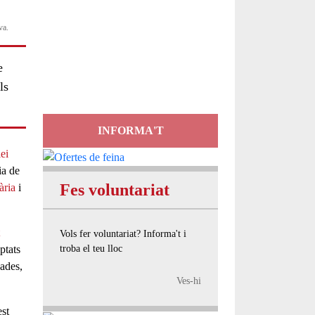
Servei
va.
d'Assessorament
e
gratuït per a entitats
ls
INFORMA'T
lei
ia de
Fes voluntariat
ària
i
Vols fer voluntariat? Informa't i
ptats
troba el teu lloc
gades,
Ves-hi
st