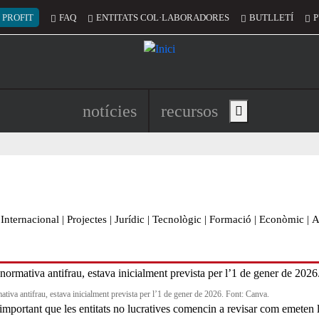
 del compte d'usuari
 PROFIT
FAQ
ENTITATS COL·LABORADORES
BUTLLETÍ
P
Navegació principal de l'encapç
notícies
recursos
Show main menu
Internacional
|
Projectes
|
Jurídic
|
Tecnològic
|
Formació
|
Econòmic
|
A
ativa antifrau, estava inicialment prevista per l’1 de gener de 2026. Font: Canva.