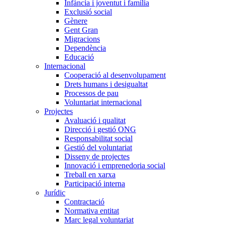
Infància i joventut i família
Exclusió social
Gènere
Gent Gran
Migracions
Dependència
Educació
Internacional
Cooperació al desenvolupament
Drets humans i desigualtat
Processos de pau
Voluntariat internacional
Projectes
Avaluació i qualitat
Direcció i gestió ONG
Responsabilitat social
Gestió del voluntariat
Disseny de projectes
Innovació i emprenedoria social
Treball en xarxa
Participació interna
Jurídic
Contractació
Normativa entitat
Marc legal voluntariat