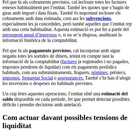
Pel que fa als cobraments previstos, cal incloure totes les factures
emeses habitualment per l’entitat. També les quotes que s’hagin de
girar amb import i data fixats.
També és important incloure els
cobraments amb data estimada, com ara les
subvencions
,
especialment les ja concedides, però també aquelles que l’entitat rep
amb una certa habitualitat. Aquesta estimació es pot fer a partir del
pressupost anual d’ingressos
o, si no se’n disposa, analitzant la
informació històrica de la comptabilitat.
Pel que fa als
pagaments previstos
, cal incorporar amb signe
negatiu totes les sortides de diners, tenint en compte tant la
informació de la comptabilitat (
factures
ja registrades i no pagades,
impostos pendents de liquidar) com els pagaments periòdics
habituals, com ara subministraments, lloguers,
nòmines
, préstecs,
impostos
,
Seguretat Social
o
assegurances.
També s’hi han d’afegir
les inversions o despeses no habituals previstes.
Un cop fetes aquestes operacions, l’entitat obté una
estimació del
saldo
disponible en cada període, fet que permet detectar possibles
dèficits i prendre decisions amb antelació.
Com actuar davant possibles tensions de
liquiditat