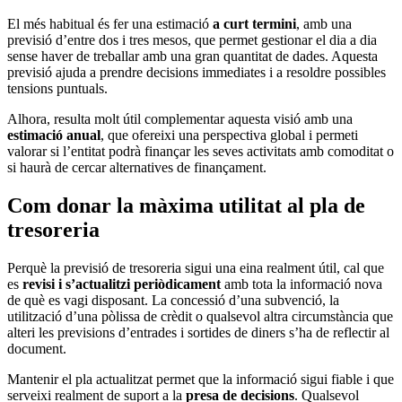
El més habitual és fer una estimació
a curt termini
, amb una
previsió d’entre dos i tres mesos, que permet gestionar el dia a dia
sense haver de treballar amb una gran quantitat de dades. Aquesta
previsió ajuda a prendre decisions immediates i a resoldre possibles
tensions puntuals.
Alhora, resulta molt útil complementar aquesta visió amb una
estimació anual
, que ofereixi una perspectiva global i permeti
valorar si l’entitat podrà finançar les seves activitats amb comoditat o
si haurà de cercar alternatives de finançament.
Com donar la màxima utilitat al pla de
tresoreria
Perquè la previsió de tresoreria sigui una eina realment útil, cal que
es
revisi i s’actualitzi periòdicament
amb tota la informació nova
de què es vagi disposant. La concessió d’una subvenció, la
utilització d’una pòlissa de crèdit o qualsevol altra circumstància que
alteri les previsions d’entrades i sortides de diners s’ha de reflectir al
document.
Mantenir el pla actualitzat permet que la informació sigui fiable i que
serveixi realment de suport a la
presa de decisions
.
Qualsevol