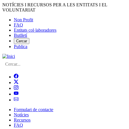
Vés
NOTÍCIES I RECURSOS PER A LES ENTITATS I EL
al
VOLUNTARIAT
contingut
Non Profit
FAQ
Menú
Entitats col·laboradores
del
Butlletí
compte
Cercar
Publica
d'usuari
Cerca
Formulari de contacte
Notícies
Navegació
Recursos
principal
FAQ