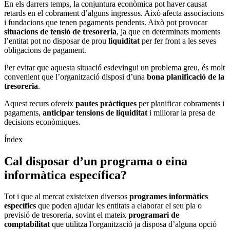
En els darrers temps, la conjuntura econòmica pot haver causat
retards en el cobrament d’alguns ingressos. Això afecta associacions
i fundacions que tenen pagaments pendents
.
Això pot provocar
situacions de tensió de tresoreria
, ja que en determinats moments
l’entitat pot no disposar de prou
liquiditat
per fer front a les seves
obligacions de pagament.
Per evitar que aquesta situació esdevingui un problema greu, és molt
convenient que l’organització disposi d’una
bona planificació de la
tresoreria
.
Aquest recurs ofereix
pautes pràctiques
per planificar cobraments i
pagaments,
anticipar tensions de liquiditat
i millorar la presa de
decisions econòmiques.
Índex
Cal disposar d’un programa o eina
informàtica específica?
Tot i que al mercat existeixen diversos
programes informàtics
específics
que poden ajudar les entitats a elaborar el seu pla o
previsió de tresoreria, sovint el mateix
programari de
comptabilitat
que utilitza l'organització ja disposa d’alguna opció