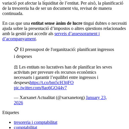
variació pot afectar la liquiditat de l’entitat. Per això, la planificació
de la tresoreria ha de ser un document viu, revisat de manera
continuada.
En cas que una
entitat sense ànim de lucre
tingui dubtes o necessiti
ajuda sobre la presentació d’impostos o altres qüestions relacionades
amb la gestió pot accedir als
serveis d’assessorament i
d’acompanyament
.
📋 El pressupost de l'organització: planificant ingressos
i despeses
⚖️ Les entitats no lucratives han de planificar les seves
activitats per preveure els recursos econòmics
necessaris i garantir l’equilibri entre ingressos i
despeses
https://t.co/bm5cH3tjFO
pic.twitter.com/8ao6GO44v7
— Xarxanet Actualitat (@xarxanetorg)
January 23,
2026
Etiquetes
tresoreria i comptabilitat
comptabilitat