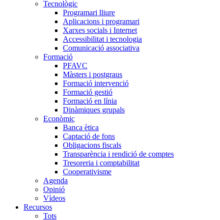
Tecnològic
Programari lliure
Aplicacions i programari
Xarxes socials i Internet
Accessibilitat i tecnologia
Comunicació associativa
Formació
PFAVC
Màsters i postgraus
Formació intervenció
Formació gestió
Formació en línia
Dinàmiques grupals
Econòmic
Banca ètica
Captació de fons
Obligacions fiscals
Transparència i rendició de comptes
Tresoreria i comptabilitat
Cooperativisme
Agenda
Opinió
Vídeos
Recursos
Tots