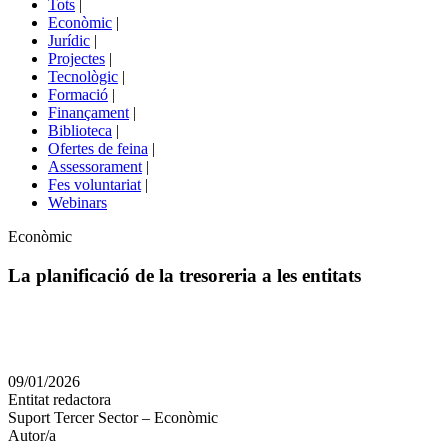
Tots
|
menú
Econòmic
|
de
Jurídic
|
portals
Projectes
|
Tecnològic
|
Formació
|
Finançament
|
Biblioteca
|
Ofertes de feina
|
Assessorament
|
Fes voluntariat
|
Webinars
Àmbit
Econòmic
La planificació de la tresoreria a les entitats
Comparteix
Compartir
en
09/01/2026
altres
Entitat redactora
xarxes
Suport Tercer Sector – Econòmic
socials
Autor/a