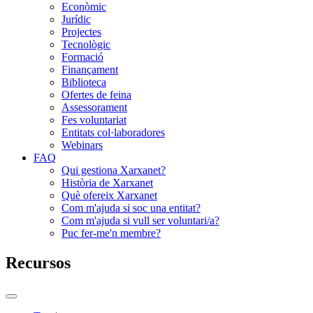
Econòmic
Jurídic
Projectes
Tecnològic
Formació
Finançament
Biblioteca
Ofertes de feina
Assessorament
Fes voluntariat
Entitats col·laboradores
Webinars
FAQ
Qui gestiona Xarxanet?
Història de Xarxanet
Què ofereix Xarxanet
Com m'ajuda si soc una entitat?
Com m'ajuda si vull ser voluntari/a?
Puc fer-me'n membre?
Recursos
Commutador
del