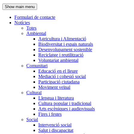
de
Show main menu
l'encapçalament
Formulari de contacte
Notícies
Navegació
Totes
principal
Ambiental
Agricultura i Alimentació
Biodiversitat i espais naturals
Desenvolupament sostenible
Reciclatge i reutilització
Voluntariat ambiental
Comunitari
Educació en el lleure
Mediació i cohesió social
Participació ciutadana
Moviment veïnal
Cultural
Llengua i literatura
Cultura popular i tradicional
Arts escèniques i audiovisuals
Fires i festes
Social
Intervenció social
Salut i discapacitat