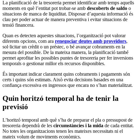
La planificació de la tresoreria permet identificar amb temps aquells
moments en què l’entitat pot trobar-se amb
descoberts de saldo
o
situacions de manca de liquiditat. Disposar d’aquesta informació és
clau per poder actuar de manera preventiva i evitar situacions de
tensió financera.
Quan es detecten aquestes situacions, l’organització pot valorar
diferents opcions, com ara
renegociar deutes amb proveïdors
,
sol·licitar un crèdit o un préstec, o bé avançar cobraments en la
mesura del possible. De la mateixa manera, la planificació també
permet aprofitar les possibles puntes de tresoreria per fer inversions
temporals o gestionar millor els recursos disponibles.
És important indicar clarament quins cobraments i pagaments són
certs i quins són estimats. Això evita decisions basades en una
confiança excessiva en ingressos que encara no s’han materialitzat.
Quin horitzó temporal ha de tenir la
previsió
L’horitzó temporal amb què s’ha de preparar el pla o pressupost de
tresoreria dependrà de les
circumstàncies i la mida
de cada entitat.
No totes les organitzacions tenen les mateixes necessitats ni el
mateix volum de moviments econòmics.