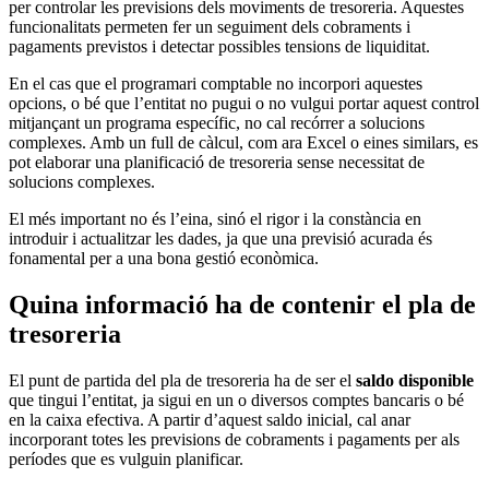
per controlar les previsions dels moviments de tresoreria. Aquestes
funcionalitats permeten fer un seguiment dels cobraments i
pagaments previstos i detectar possibles tensions de liquiditat.
En el cas que el programari comptable no incorpori aquestes
opcions, o bé que l’entitat no pugui o no vulgui portar aquest control
mitjançant un programa específic, no cal recórrer a solucions
complexes.
Amb un full de càlcul, com ara Excel o eines similars, es
pot elaborar una planificació de tresoreria sense necessitat de
solucions complexes.
El més important no és l’eina, sinó el rigor i la constància en
introduir i actualitzar les dades
, ja que una previsió acurada és
fonamental per a una bona gestió econòmica.
Quina informació ha de contenir el pla de
tresoreria
El punt de partida del pla de tresoreria ha de ser el
saldo disponible
que tingui l’entitat, ja sigui en un o diversos comptes bancaris o bé
en la caixa efectiva. A partir d’aquest saldo inicial, cal anar
incorporant totes les previsions de cobraments i pagaments per als
períodes que es vulguin planificar.