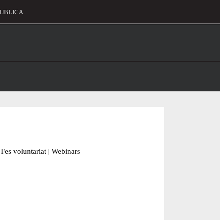
UBLICA
alament
Fes voluntariat
|
Webinars