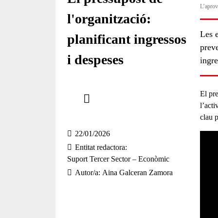
L’aprov
l'organització:
Les e
planificant ingressos
preve
i despeses
ingre
Comparteix
El
pre
l’acti
Compartir en altres xarxes socials
clau 
22/01/2026
Entitat redactora
Suport Tercer Sector – Econòmic
Autor/a
Aina Galceran Zamora