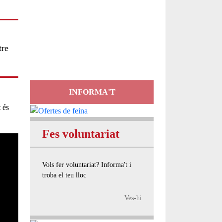
Servei
d'Assessorament
tre
gratuït per a entitats
INFORMA'T
t
és
Fes voluntariat
Vols fer voluntariat? Informa't i
troba el teu lloc
Ves-hi