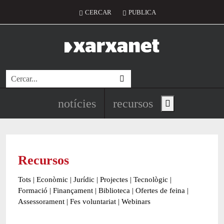
Vés al contingut
Menú del compte d'usuari
CERCAR
PUBLICA
Cerca
Navegació principal de l'encapç
notícies
recursos
Show main menu
Recursos
Tots
|
Econòmic
|
Jurídic
|
Projectes
|
Tecnològic
|
Formació
|
Finançament
|
Biblioteca
|
Ofertes de feina
|
Assessorament
|
Fes voluntariat
|
Webinars