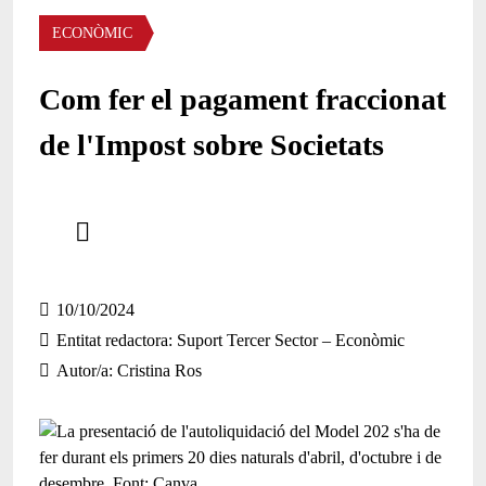
Àmbit
ECONÒMIC
Com fer el pagament fraccionat
de l'Impost sobre Societats
Comparteix
Compartir en altres xarxes socials
10/10/2024
Entitat redactora
Suport Tercer Sector – Econòmic
Autor/a
Cristina Ros