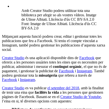
Amb Creator Studio podreu utilitzar tota una
biblioteca per afegir so als vostres vídeos. Imatge
de Ulisse Albiati. Llicència d'ús CC BY-SA 2.0
Font: Imatge de Ulisse Albiati. Llicència d'ús CC
BY-SA 2.0
Mitjançant aquesta funció podreu crear, editar i gestionar totes les
publicacions que feu a Facebook. Si teniu el compte vinculat a
Instagram, també podreu gestionar les publicacions d’aquesta xarxa
social.
Creator Studio
és una aplicació disponible dins de
Facebook
que
ofereix a les persones usuàries totes les eines que es necessiten per
publicar, administrar i mesurar el
contingut orgànic
, el que no és de
pagament, i gestionar la publicitat de
Facebook
i
Instagram
. També
podreu gestionar tota la
missatgeria
que rebreu a través de
Facebook
i
Instagram
.
Creator Studio
es va publicar
el setembre del 2018
, amb la finalitat
de tenir una eina que
facilités la vida
a les persones que gestionen
pàgines de Facebook. Basant-se en el
Creator Studio de Youtube
,
l’eina en si, té diverses opcions com aquestes: