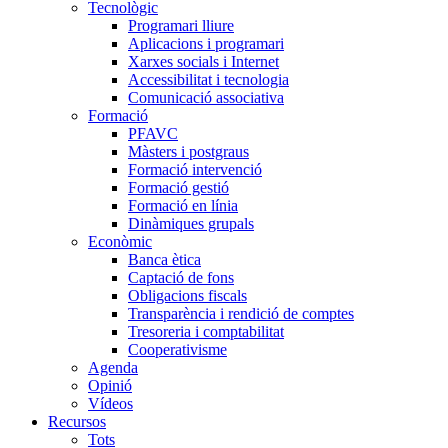
Tecnològic
Programari lliure
Aplicacions i programari
Xarxes socials i Internet
Accessibilitat i tecnologia
Comunicació associativa
Formació
PFAVC
Màsters i postgraus
Formació intervenció
Formació gestió
Formació en línia
Dinàmiques grupals
Econòmic
Banca ètica
Captació de fons
Obligacions fiscals
Transparència i rendició de comptes
Tresoreria i comptabilitat
Cooperativisme
Agenda
Opinió
Vídeos
Recursos
Tots