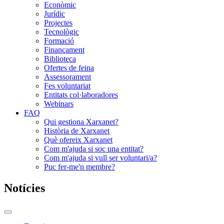
Econòmic
Jurídic
Projectes
Tecnològic
Formació
Finançament
Biblioteca
Ofertes de feina
Assessorament
Fes voluntariat
Entitats col·laboradores
Webinars
FAQ
Qui gestiona Xarxanet?
Història de Xarxanet
Què ofereix Xarxanet
Com m'ajuda si soc una entitat?
Com m'ajuda si vull ser voluntari/a?
Puc fer-me'n membre?
Notícies
Commutador
del