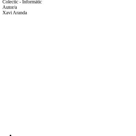
xarxes
Colectic - Informàtic
socials
Autor/a
Xavi Aranda