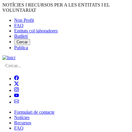
Vés
NOTÍCIES I RECURSOS PER A LES ENTITATS I EL
al
VOLUNTARIAT
contingut
Non Profit
FAQ
Menú
Entitats col·laboradores
del
Butlletí
compte
Cercar
Publica
d'usuari
Cerca
Formulari de contacte
Notícies
Navegació
Recursos
principal
FAQ