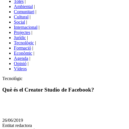
Totes
|
menú
Ambiental
|
de
Comunitari
|
portals
Cultural
|
Social
|
Internacional
|
Projectes
|
Jurídic
|
Tecnològic
|
Formació
|
Econòmic
|
Agenda
|
Opinió
|
Vídeos
Àmbit
Tecnològic
de
la
Què és el Creator Studio de Facebook?
notícia
Comparteix
Compartir
en
26/06/2019
altres
Entitat redactora