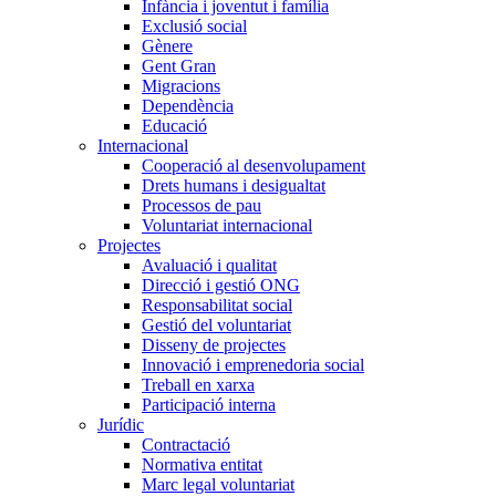
Infància i joventut i família
Exclusió social
Gènere
Gent Gran
Migracions
Dependència
Educació
Internacional
Cooperació al desenvolupament
Drets humans i desigualtat
Processos de pau
Voluntariat internacional
Projectes
Avaluació i qualitat
Direcció i gestió ONG
Responsabilitat social
Gestió del voluntariat
Disseny de projectes
Innovació i emprenedoria social
Treball en xarxa
Participació interna
Jurídic
Contractació
Normativa entitat
Marc legal voluntariat