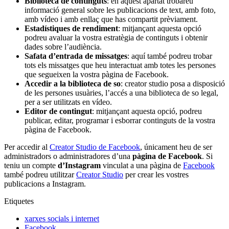
Biblioteca de continguts
: en aquest apartat trobareu
informació general sobre les publicacions de text, amb foto,
amb vídeo i amb enllaç que has compartit prèviament.
Estadístiques de rendiment
: mitjançant aquesta opció
podreu avaluar la vostra estratègia de continguts i obtenir
dades sobre l’audiència.
Safata d’entrada de missatges
: aquí també podreu trobar
tots els missatges que heu interactuat amb totes les persones
que segueixen la vostra pàgina de Facebook.
Accedir a la biblioteca de so
: creator studio posa a disposició
de les persones usuàries, l’accés a una biblioteca de so legal,
per a ser utilitzats en vídeo.
Editor de contingut
: mitjançant aquesta opció, podreu
publicar, editar, programar i esborrar continguts de la vostra
pàgina de Facebook.
Per accedir al
Creator Studio de Facebook
, únicament heu de ser
administradors o administradores d’una
pàgina de Facebook
. Si
teniu un compte
d’Instagram
vinculat a una pàgina de
Facebook
també podreu utilitzar
Creator Studio
per crear les vostres
publicacions a Instagram.
Etiquetes
xarxes socials i internet
Facebook