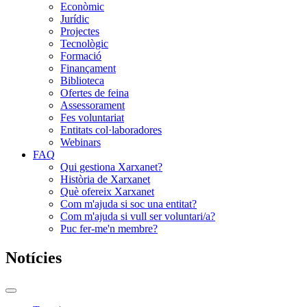
Econòmic
Jurídic
Projectes
Tecnològic
Formació
Finançament
Biblioteca
Ofertes de feina
Assessorament
Fes voluntariat
Entitats col·laboradores
Webinars
FAQ
Qui gestiona Xarxanet?
Història de Xarxanet
Què ofereix Xarxanet
Com m'ajuda si soc una entitat?
Com m'ajuda si vull ser voluntari/a?
Puc fer-me'n membre?
Notícies
Commutador
del