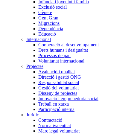
Infància i joventut i família
Exclusió social
Gènere
Gent Gran
Migracions
Dependència
Educació
Internacional
Cooperació al desenvolupament
Drets humans i desigualtat
Processos de pau
Voluntariat internacional
Projectes
Avaluació i qualitat
Direcció i gestió ONG
Responsabilitat social
Gestió del voluntariat
Disseny de projectes
Innovació i emprenedoria social
Treball en xarxa
Participació interna
Jurídic
Contractació
Normativa entitat
Marc legal voluntariat