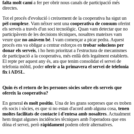
falta molt camí
a fer per obrir nous canals de participació més
directes.
Tot el procés d'evolució i creixement de la cooperativa ha sigut un
pèl complexe
. Vam néixer sent una
cooperativa de consum
oferint
els serveis a través d'un soci tecnològic. Quan vam detectar que no
participàvem de les decisions tècniques, nosaltres mateixes vam
veure que
no anàvem bé
. I vam començar a picar pedra. Aquest
procés ens va obligar a centrar esforços en
trobar solucions per
donar els serveis
, i ho hem prioritzat a l'estructura de mecanismes
de participació a la cooperativa, més enllà dels legalment establerts.
El repte per aquest any és, ara que tenim consolidat el servei de
telefonia mòbil, poder
oferir a la primavera el servei de telefonia
fix i ADSL
.
Quin és el retorn de les persones sòcies sobre els serveis que
ofereix la cooperativa?
En general
és molt positiu
. Una de les grans sorpreses que es troben
els socis i sòcies, es que si no estan d'acord amb alguna cosa,
tenen
moltes facilitats de contacte i d'entesa amb nosaltres
. Actualment
hem tingut algunes incidències tècniques amb l'operadora que ens
dóna el servei, però
ràpidament
podem oferir alternatives.