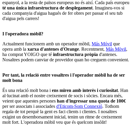
espanyol, a la resta de països europeus no és així. Cada país europeu
té una única infraestructura de desplegament
. Imagineu-vos si
cada companyia d'aigua hagués de fer obres per passar el seu tub
d'aigua pels carrers!
I l'operadora mòbil?
Actualment funcionem amb un operador mòbil,
Más Móvil
que
opera amb la
xarxa d'antenes d'Orange
. Recentment,
Más Mòvil
,
ha comprat YOIGO que té
infraestructura pròpia
d'antenes.
Nosaltres podem canviar de proveïdor quan ho creguem convenient.
Per tant, la relació entre vosaltres i l'operador mòbil ha de ser
molt bona
És una relació molt bona i
ens miren amb interès i curiositat
. Han
al·lucinat amb el nostre creixement de socis i sòcies. Encara més,
veient que aquestes persones
han d'ingressar una quota de 100€
per ser associats i associades
d'Eticom-Som Connexió
. Tothom
regala de tot perquè la gent es faci clients i clientes. I nosaltres
exigint un desemborsament inicial, tenim un ritme de creixement
molt fort. L'operadora mòbil veu que és quelcom insòlit!