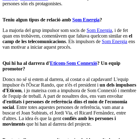
persones són els protagonistes.
Teniu algun tipus de relació amb
Som Energia
?
La majoria del grup impulsor som socis de
Som Energia
, i de fet
quan ens trobàvem, comentàvem que faltava quelcom similar en
el
camp de les telecomunicacions
. Els impulsors de
Som Energia
ens
van motivar a iniciar aquest procés.
Qui hi ha al darrera d'
Eticom-Som Connexió
? Un equip
promotor?
Doncs no sé si estem al darrera, al costat o al capdavant! L'equip
impulsor és l'Òscar Rando, que n'és el president i
un dels impulsors
d'Eticom
, i jo mateixa com a impulsora de Som Connexió i membre
de l'equip de treball. A part de nosaltres dos, ens vam envoltar
d'entitats i persones de referència dins el món de l'economia
social
. Entre totes aquestes persones de referència, vam anar a
buscar el Joan Subirats, el Jordi Via, el Ricard Fernàndez, entre
d'altres. La idea és que la gent
confiés amb les persones i
moviments
que hi han al darrera del projecte.