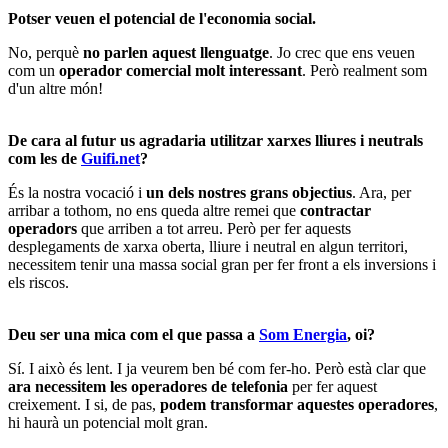
Potser veuen el potencial de l'economia social.
No, perquè
no parlen aquest llenguatge
. Jo crec que ens veuen
com un
operador comercial molt interessant
. Però realment som
d'un altre món!
De cara al futur us agradaria utilitzar xarxes lliures i neutrals
com les de
Guifi.net
?
És la nostra vocació i
un dels nostres grans objectius
. Ara, per
arribar a tothom, no ens queda altre remei que
contractar
operadors
que arriben a tot arreu. Però per fer aquests
desplegaments de xarxa oberta, lliure i neutral en algun territori,
necessitem tenir una massa social gran per fer front a els inversions i
els riscos.
Deu ser una mica com el que passa a
Som Energia
, oi?
Sí. I això és lent. I ja veurem ben bé com fer-ho. Però està clar que
ara necessitem les operadores de telefonia
per fer aquest
creixement. I si, de pas,
podem transformar aquestes operadores
,
hi haurà un potencial molt gran.