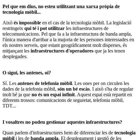
Pel que em dius, no esteu utilitzant una xarxa pròpia de
tecnologia mòbil...
Això
és impossible
en el cas de la tecnologia mòbil. La legislació
restringeix
qui té i pot utilitzar
les infraestructures de
telecomunicacions. Pel que fa a la infraestructura de banda ampla,
l'única manera d'arribar a la majoria de les persones interessades en
els nostres serveis, que estant geogràficament molt disperses, és
mitjançant les
infraestructures d'operadores
que ja les tenen
desplegades.
O sigui, les antenes, oi?
Sí. Les
antenes de telefonia mòbil
. Les ones per on circulen les
dades de la telefonia mòbil,
són un bé escàs
. I això s'ha de regular
molt bé ja que
no és un espai infinit
. Aquest espai està repartit en
diferents trossos: comunicacions de seguretat, telefonia mòbil,
TDT...
I vosaltres no podeu gestionar aquestes infraestructures?
Quan parlem d'infraestructures hem de diferenciar les de
tecnologia
mòbil
i les de
banda ampla
. El desplegament i gestió de les