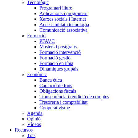
Tecnològic
Programari lliure
Aplicacions i programari
Xarxes socials i Internet
Accessibilitat i tecnologia
Comunicació associativa
Formació
PFAVC
Màsters i postgraus
Formació intervenció
Formació gestió
Formació en línia
Dinàmiques grupals
Econòmic
Banca ètica
Captació de fons
Obligacions fiscals
Transparència i rendició de comptes
Tresoreria i comptabilitat
Cooperativisme
Agenda
Opinió
Vídeos
Recursos
Tots