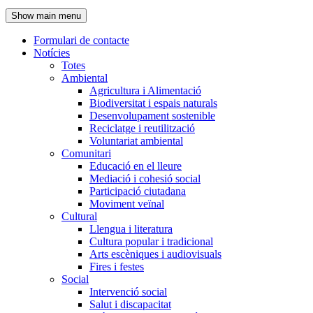
de
Show main menu
l'encapçalament
Formulari de contacte
Notícies
Navegació
Totes
principal
Ambiental
Agricultura i Alimentació
Biodiversitat i espais naturals
Desenvolupament sostenible
Reciclatge i reutilització
Voluntariat ambiental
Comunitari
Educació en el lleure
Mediació i cohesió social
Participació ciutadana
Moviment veïnal
Cultural
Llengua i literatura
Cultura popular i tradicional
Arts escèniques i audiovisuals
Fires i festes
Social
Intervenció social
Salut i discapacitat