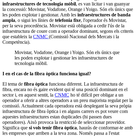
infraestructures de tecnologia mòbil
, es van licitar i van guanyar
la concessió: Movistar, Vodafone, Orange i Yoigo. Són els únics que
les poden explotar i gestionar. Amb les
infraestructures de banda
ampla
, o sigui les línies de
telefonia fixe
, l'operador és Movistar,
per la seva procedència. Movistar està obligada a cedir l'ús de la
infraestructura de coure com a operador dominant, segons els criteris
que estableix la
CNMC
(Comissió Nacional dels Mercats i la
Competència).
Movistar, Vodafone, Orange i Yoigo. Són els únics que
les poden explotar i gestionar les infraestructures de
tecnologia mòbil.
I en el cas de la fibra òptica funciona igual?
El tema de
fibra òptica
funciona diferent. La infraestructura de
fibra, encara no és gaire evident qui té una posició dominant en el
sector i, en aquest sentit, la
CNMC
ho té difícil per obligar a un
operador a oferir a altres operadors a un preu majorista regulat per la
comissió. Actualment cada operadora està desplegant la seva pròpia
infraestructura de fibra òptica i en alguns carrers es pot veure com
aquestes infraestructures estan duplicades (hi passen dues
operadores). Això provoca la restricció de seleccionar proveïdor.
Significa que
si vols tenir fibra òptica
, hauràs de conformar-te amb
les empreses que arriben a la teva zona. Només passa a l'estat