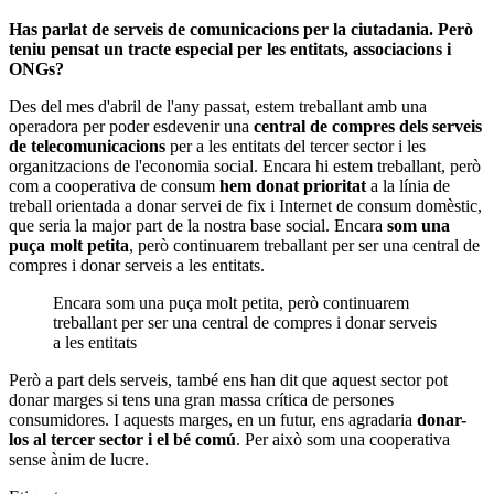
Has parlat de serveis de comunicacions per la ciutadania. Però
teniu pensat un tracte especial per les entitats, associacions i
ONGs?
Des del mes d'abril de l'any passat, estem treballant amb una
operadora per poder esdevenir una
central de compres dels serveis
de telecomunicacions
per a les entitats del tercer sector i les
organitzacions de l'economia social. Encara hi estem treballant, però
com a cooperativa de consum
hem donat prioritat
a la línia de
treball orientada a donar servei de fix i Internet de consum domèstic,
que seria la major part de la nostra base social. Encara
som una
puça molt petita
, però continuarem treballant per ser una central de
compres i donar serveis a les entitats.
Encara som una puça molt petita, però continuarem
treballant per ser una central de compres i donar serveis
a les entitats
Però a part dels serveis, també ens han dit que aquest sector pot
donar marges si tens una gran massa crítica de persones
consumidores. I aquests marges, en un futur, ens agradaria
donar-
los al tercer sector i el bé comú
. Per això som una cooperativa
sense ànim de lucre.