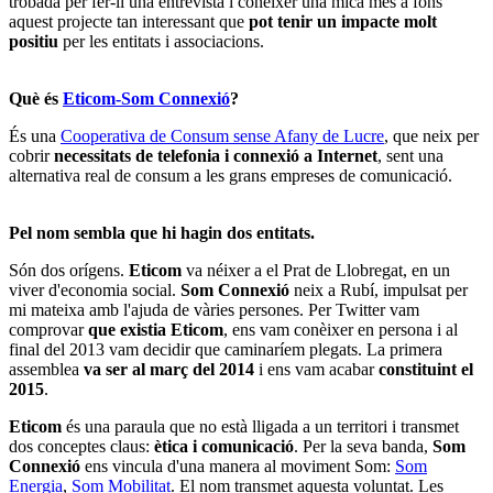
trobada per fer-li una entrevista i conèixer una mica més a fons
aquest projecte tan interessant que
pot tenir un impacte molt
positiu
per les entitats i associacions.
Què és
Eticom-Som Connexió
?
És una
Cooperativa de Consum sense Afany de Lucre
, que neix per
cobrir
necessitats de telefonia i connexió a Internet
, sent una
alternativa real de consum a les grans empreses de comunicació.
Pel nom sembla que hi hagin dos entitats.
Són dos orígens.
Eticom
va néixer a el Prat de Llobregat, en un
viver d'economia social.
Som Connexió
neix a Rubí, impulsat per
mi mateixa amb l'ajuda de vàries persones. Per Twitter vam
comprovar
que existia Eticom
, ens vam conèixer en persona i al
final del 2013 vam decidir que caminaríem plegats. La primera
assemblea
va ser al març del 2014
i ens vam acabar
constituint el
2015
.
Eticom
és una paraula que no està lligada a un territori i transmet
dos conceptes claus:
ètica i comunicació
. Per la seva banda,
Som
Connexió
ens vincula d'una manera al moviment Som:
Som
Energia
,
Som Mobilitat
. El nom transmet aquesta voluntat. Les