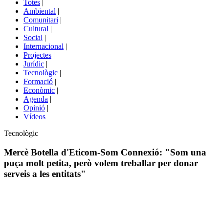
Totes
|
menú
Ambiental
|
de
Comunitari
|
portals
Cultural
|
Social
|
Internacional
|
Projectes
|
Jurídic
|
Tecnològic
|
Formació
|
Econòmic
|
Agenda
|
Opinió
|
Vídeos
Àmbit
Tecnològic
de
la
Mercè Botella d'Eticom-Som Connexió: "Som una
notícia
puça molt petita, però volem treballar per donar
serveis a les entitats"
Comparteix
Compartir