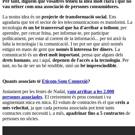
Per tant, diguem que vosaltres teníeu la idea molt clara i que no
vau néixer com una associació de persones consumidores.
La nostra idea és un
projecte de transformació social
. Ens
agradaria que tot el sector de les telecomunicacions es transformi. La
tecnologia
és un bé transversal que ha d'arribar a tothom
; per
aprendre, per cercar feina, per informar-te, per participar
políticament, per estar al corrent de la informació... per tot això fa
falta la tecnologia i la comunicació. I no pot ser que això només
estigui en mans de gent que
només li interessa fer diners
. La
comunicació és un
dret molt important
, pensa que alguns dels
drets humans
, ara i aquí,
depenen de l'accés a la tecnologia
. Per
tant, no ha de ser un bé rendible, sinó un
bé imprescindible
.
Quants associats té
Eticom-Som Connexió
?
Justament per les festes de Nadal,
vam arribar a les 2.000
persones associades
. El creixement és prou constant i va
augmentant mica en mica. El volum de contractes és el que
creix a
més velocitat
, ja que cada persona associada pot tenir tants
contractes com necessiti i, a més,
apadrinar fins a 5 contractes
de
persones no sòcies.