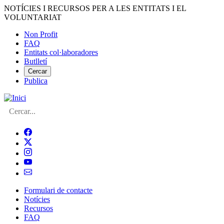
Vés
NOTÍCIES I RECURSOS PER A LES ENTITATS I EL
al
VOLUNTARIAT
contingut
Non Profit
FAQ
Menú
Entitats col·laboradores
del
Butlletí
compte
Cercar
Publica
d'usuari
Cerca
Formulari de contacte
Notícies
Navegació
Recursos
principal
FAQ