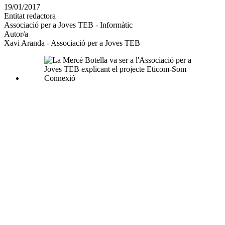
en
19/01/2017
altres
Entitat redactora
xarxes
Associació per a Joves TEB - Informàtic
socials
Autor/a
Xavi Aranda - Associació per a Joves TEB