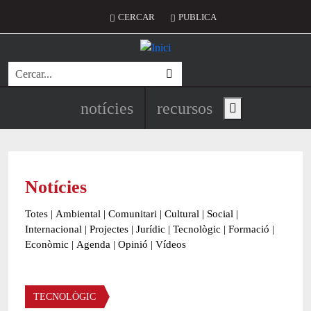
Vés al contingut
Menú del compte d'usuari
CERCAR
PUBLICA
Cerca
Navegació principal de l'encapç
notícies
recursos
Show main menu
Notícies
Totes
|
Ambiental
|
Comunitari
|
Cultural
|
Social
|
Internacional
|
Projectes
|
Jurídic
|
Tecnològic
|
Formació
|
Econòmic
|
Agenda
|
Opinió
|
Vídeos
Àmbit de la notícia
TECNOLÒGIC