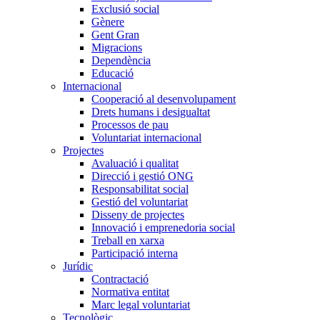
Exclusió social
Gènere
Gent Gran
Migracions
Dependència
Educació
Internacional
Cooperació al desenvolupament
Drets humans i desigualtat
Processos de pau
Voluntariat internacional
Projectes
Avaluació i qualitat
Direcció i gestió ONG
Responsabilitat social
Gestió del voluntariat
Disseny de projectes
Innovació i emprenedoria social
Treball en xarxa
Participació interna
Jurídic
Contractació
Normativa entitat
Marc legal voluntariat
Tecnològic