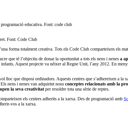
e programació educativa. Font: code club
cret. Font: Code Club
d’una forma totalment creativa. Tots els Code Club comparteixen els mat
cre que té l’objectiu de donar la oportunitat a tots els nens i nenes
a a
 infants. Aquest projecte va néixer al Regne Unit, l’any 2012. En menys 
evol lloc que disposi ordinadors. Aquests centres que s’adhereixen a la 
. Els nens i nenes van adquirint nous
conceptes relacionats amb la pr
upen la seva creativitat
per resoldre tota una sèrie de reptes.
mparteixen els centres adherits a la xarxa. Des de programació amb
Sc
herir-vos a la xarxa.