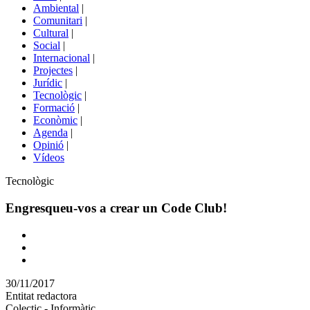
menú
Ambiental
|
de
Comunitari
|
portals
Cultural
|
Social
|
Internacional
|
Projectes
|
Jurídic
|
Tecnològic
|
Formació
|
Econòmic
|
Agenda
|
Opinió
|
Vídeos
Àmbit
Tecnològic
de
la
Engresqueu-vos a crear un Code Club!
notícia
Comparteix
Compartir
en
30/11/2017
altres
Entitat redactora
xarxes
Colectic - Informàtic
socials