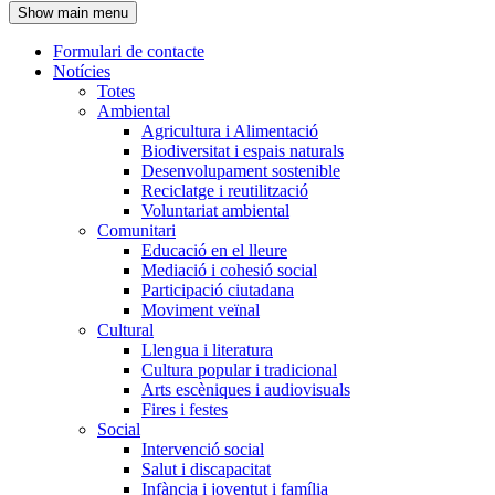
Show main menu
l'encapçalament
Formulari de contacte
Notícies
Navegació
Totes
principal
Ambiental
Agricultura i Alimentació
Biodiversitat i espais naturals
Desenvolupament sostenible
Reciclatge i reutilització
Voluntariat ambiental
Comunitari
Educació en el lleure
Mediació i cohesió social
Participació ciutadana
Moviment veïnal
Cultural
Llengua i literatura
Cultura popular i tradicional
Arts escèniques i audiovisuals
Fires i festes
Social
Intervenció social
Salut i discapacitat
Infància i joventut i família