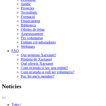
Jurídic
Projectes
Tecnològic
Formació
Finançament
Biblioteca
Ofertes de feina
Assessorament
Fes voluntariat
Entitats col·laboradores
Webinars
FAQ
Qui gestiona Xarxanet?
Història de Xarxanet
Què ofereix Xarxanet
Com m'ajuda si soc una entitat?
Com m'ajuda si vull ser voluntari/a?
Puc fer-me'n membre?
Notícies
Commutador
del
Totes
|