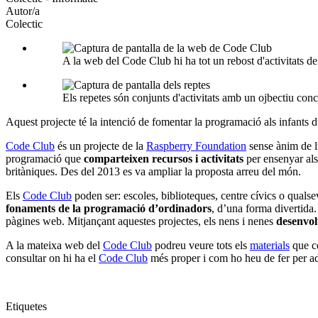
Autor/a
Colectic
A la web del Code Club hi ha tot un rebost d'activitats d
Els repetes són conjunts d'activitats amb un ojbectiu con
Aquest projecte té la intenció de fomentar la programació als infants 
Code Club
és un projecte de la
Raspberry Foundation
sense ànim de lu
programació que
comparteixen recursos i activitats
per ensenyar als
britàniques. Des del 2013 es va ampliar la proposta arreu del món.
Els
Code Club
poden ser: escoles, biblioteques, centre cívics o quals
fonaments de la programació d’ordinadors
, d’una forma divertida
pàgines web. Mitjançant aquestes projectes, els nens i nenes
desenvol
A la mateixa web del
Code Club
podreu veure tots els
materials
que co
consultar on hi ha el
Code Club
més proper i com ho heu de fer per ad
Etiquetes