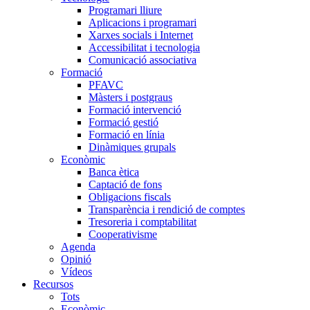
Programari lliure
Aplicacions i programari
Xarxes socials i Internet
Accessibilitat i tecnologia
Comunicació associativa
Formació
PFAVC
Màsters i postgraus
Formació intervenció
Formació gestió
Formació en línia
Dinàmiques grupals
Econòmic
Banca ètica
Captació de fons
Obligacions fiscals
Transparència i rendició de comptes
Tresoreria i comptabilitat
Cooperativisme
Agenda
Opinió
Vídeos
Recursos
Tots
Econòmic