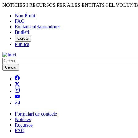
Vés
NOTÍCIES I RECURSOS PER A LES ENTITATS I EL VOLUNT
al
Non Profit
contingut
FAQ
Menú
Entitats col·laboradores
del
Butlletí
compte
Cercar
Publica
d'usuari
Cerca
Formulari de contacte
Notícies
Navegació
Recursos
principal
FAQ
de