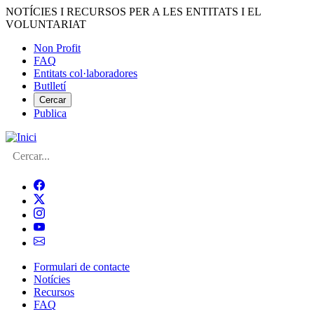
Vés
NOTÍCIES I RECURSOS PER A LES ENTITATS I EL
al
VOLUNTARIAT
contingut
Non Profit
FAQ
Menú
Entitats col·laboradores
del
Butlletí
compte
Cercar
Publica
d'usuari
Cerca
Formulari de contacte
Notícies
Navegació
Recursos
principal
FAQ