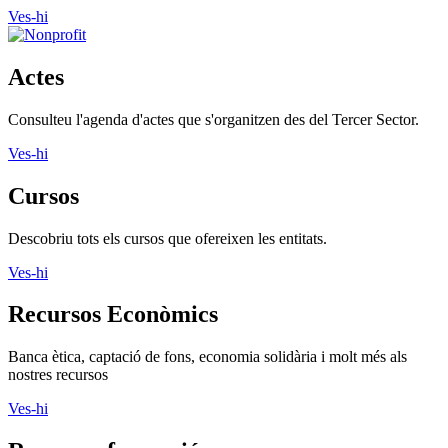
Vols fer voluntariat? Informa't i troba el teu lloc
Ves-hi
Actes
Consulteu l'agenda d'actes que s'organitzen des del Tercer Sector.
Ves-hi
Cursos
Descobriu tots els cursos que ofereixen les entitats.
Ves-hi
Recursos Econòmics
Banca ètica, captació de fons, economia solidària i molt més als
nostres recursos
Ves-hi