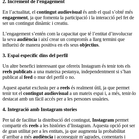
2. Increment de l’engagement
En l’actualitat, el
contingut audiovisual
és amb el qual s’obté més
engagement
, ja que fomenta la participació i la interacció pel fet de
ser un contingut dinàmic i creatiu.
L’engagement s’entén com la capacitat que té l’entitat d’involucrar
la seva
audiència
i així crear un compromís a llarg termini que
influeixi de manera positiva en els seus
objectius
.
3. Espai específic dins del perfil
Un altre benefici interessant que ofereix Instagram és tenir tots els
reels publicats
a una mateixa pestanya, independentment si s’han
publicat al
feed
o mur del perfil o no.
Aquest apartat exclusiu per a
reels
és realment útil, ja que permet
tenir tot el
contingut audiovisual
a un mateix espai i, a més, tenir-lo
destacat amb un fàcil accés per a les persones usuàries.
4. Integració amb Instagram stories
Per tal de facilitar la distribució del contingut,
Instagram
permet
compartir els
reels
a les històries d’Instagram. Aquesta opció pot ser
de gran utilitat per a les entitats, ja que augmenta la probabilitat
d’arribar a més
audiència
i aconseguir m’agrades, comentaris i