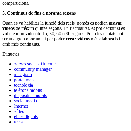
comparticions.
5. Contingut de fins a noranta segons
Quan es va habilitar la funció dels reels, només es podien
gravar
vídeos
de màxim quinze segons. En l’actualitat, es pot decidir si es
vol crear un vídeo de 15, 30, 60 o 90 segons. Per a les entitats pot
ser una gran oportunitat per poder
crear vídeo
s més
elaborats
i
amb més continguts.
Etiquetes
xarxes socials i internet
community manager
instagram
portal web
tecnologia
telèfons mòbils
dispositius mòbils
social media
Internet
vídeo
eines digitals
reels