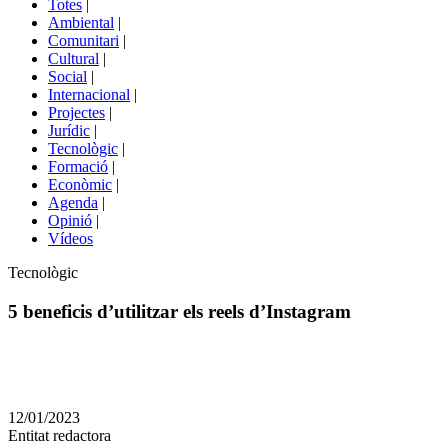
Totes
|
menú
Ambiental
|
de
Comunitari
|
portals
Cultural
|
Social
|
Internacional
|
Projectes
|
Jurídic
|
Tecnològic
|
Formació
|
Econòmic
|
Agenda
|
Opinió
|
Vídeos
Àmbit
Tecnològic
de
la
5 beneficis d’utilitzar els reels d’Instagram
notícia
Comparteix
Compartir
en
12/01/2023
altres
Entitat redactora