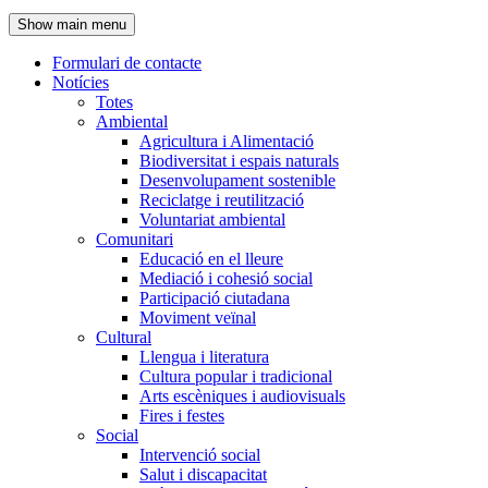
de
Show main menu
l'encapçalament
Formulari de contacte
Notícies
Navegació
Totes
principal
Ambiental
Agricultura i Alimentació
Biodiversitat i espais naturals
Desenvolupament sostenible
Reciclatge i reutilització
Voluntariat ambiental
Comunitari
Educació en el lleure
Mediació i cohesió social
Participació ciutadana
Moviment veïnal
Cultural
Llengua i literatura
Cultura popular i tradicional
Arts escèniques i audiovisuals
Fires i festes
Social
Intervenció social
Salut i discapacitat