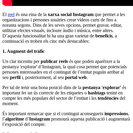
El
reel
és una eina de la
xarxa social Instagram
que permet a les
organitzacions i persones usuàries crear vídeos curts de fins a
noranta segons. Dins de les seves opcions, permet gravar, editar,
utilitzar efectes visuals, incloure àudio i música, entre altres.
D’aquesta funcionalitat hi ha una gran varietat de
beneficis
, a
continuació es troben els cinc més destacables:
1. Augment del tràfic
Un clar incentiu per
publicar reels
és que poden aparèixer a la
pestanya 'explorar' d’Instagram, la qual cosa permet que potencials
persones interessades en el contingut de l’entitat puguin arribar al
seu
perfil
i, posteriorment, al seu
portal web
.
Per tal de tenir una bona posició dins de la
pestanya 'explorar'
és
important fer un ús correcte de les etiquetes o
hashtags
tenint en
compte les més populars del sector de l’entitat i les
tendències
del
moment.
És important remarcar que si el contingut aconsegueix
impressions
,
l’
algoritme
d’
Instagram
promourà aquesta publicació i augmentarà
l’exposició del compte.