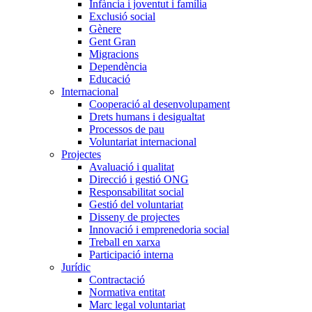
Infància i joventut i família
Exclusió social
Gènere
Gent Gran
Migracions
Dependència
Educació
Internacional
Cooperació al desenvolupament
Drets humans i desigualtat
Processos de pau
Voluntariat internacional
Projectes
Avaluació i qualitat
Direcció i gestió ONG
Responsabilitat social
Gestió del voluntariat
Disseny de projectes
Innovació i emprenedoria social
Treball en xarxa
Participació interna
Jurídic
Contractació
Normativa entitat
Marc legal voluntariat