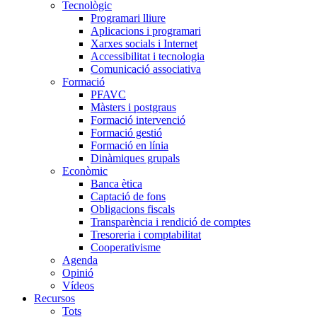
Tecnològic
Programari lliure
Aplicacions i programari
Xarxes socials i Internet
Accessibilitat i tecnologia
Comunicació associativa
Formació
PFAVC
Màsters i postgraus
Formació intervenció
Formació gestió
Formació en línia
Dinàmiques grupals
Econòmic
Banca ètica
Captació de fons
Obligacions fiscals
Transparència i rendició de comptes
Tresoreria i comptabilitat
Cooperativisme
Agenda
Opinió
Vídeos
Recursos
Tots