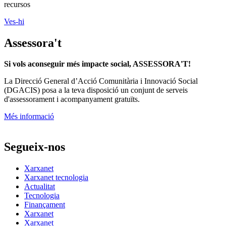
Voluntariat, assessorament, publicacions i molt més als nostres
recursos
Ves-hi
Assessora't
Si vols aconseguir més impacte social, ASSESSORA'T!
La
Direcció General d’Acció Comunitària i Innovació Social
(DGACIS)
posa a la teva disposició un conjunt de serveis
d'assessorament i acompanyament gratuïts.
Més informació
Segueix-nos
Xarxanet
Xarxanet tecnologia
Actualitat
Tecnologia
Finançament
Xarxanet