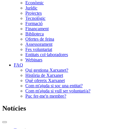
Econòmic
Jurídic
Projectes
Tecnològic
Formació
Finançament
Biblioteca
Ofertes de feina
Assessorament
Fes voluntariat
Entitats col·laboradores
Webinars
FAQ
Qui gestiona Xarxanet?
Història de Xarxanet
Què ofereix Xarxanet
Com m'ajuda si soc una entitat?
Com m'ajuda si vull ser voluntari/a?
Puc fer-me'n membre?
Notícies
Commutador
del