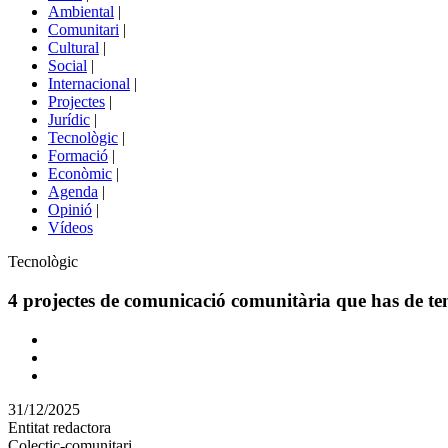
menú
Ambiental
|
de
Comunitari
|
portals
Cultural
|
Social
|
Internacional
|
Projectes
|
Jurídic
|
Tecnològic
|
Formació
|
Econòmic
|
Agenda
|
Opinió
|
Vídeos
Àmbit
Tecnològic
de
la
4 projectes de comunicació comunitària que has de te
notícia
Comparteix
Compartir
en
31/12/2025
altres
Entitat redactora
xarxes
Colectic-comunitari
socials