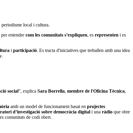
periodisme local i cultura.
e
per entendre
com les comunitats s’expliquen
, es
representen
i es
ltura
i
participació
. Es tracta d'iniciatives que treballen amb una idea
y.
ció social
”, explica
Sara Borrella
,
membre de l'Oficina Tècnica
,
mòria
amb un model de funcionament basat en
projectes
ratori d’investigació sobre democràcia digital
i una
ràdio
que obre
les comunitats de codi obert.