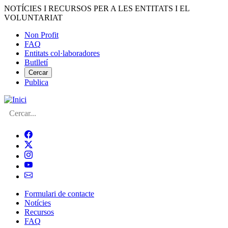
Vés
NOTÍCIES I RECURSOS PER A LES ENTITATS I EL
al
VOLUNTARIAT
contingut
Non Profit
FAQ
Menú
Entitats col·laboradores
del
Butlletí
compte
Cercar
Publica
d'usuari
Cerca
Formulari de contacte
Notícies
Navegació
Recursos
principal
FAQ