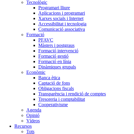
Tecnològic
Programari lliure
Aplicacions i programari
Xarxes socials i Internet
Accessibilitat i tecnologia
Comunicació associativa
Formació
PFAVC
Màsters i postgraus
Formació intervenció
Formació gestió
Formació en línia
Dinàmiques grupals
Econòmic
Banca ètica
Captació de fons
Obligacions fiscals
Transparència i rendició de comptes
Tresoreria i comptabilitat
Cooperativisme
Agenda
Opinió
Vídeos
Recursos
Tots