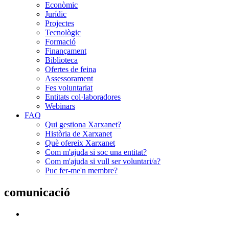
Econòmic
Jurídic
Projectes
Tecnològic
Formació
Finançament
Biblioteca
Ofertes de feina
Assessorament
Fes voluntariat
Entitats col·laboradores
Webinars
FAQ
Qui gestiona Xarxanet?
Història de Xarxanet
Què ofereix Xarxanet
Com m'ajuda si soc una entitat?
Com m'ajuda si vull ser voluntari/a?
Puc fer-me'n membre?
comunicació