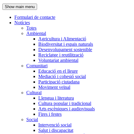
de
Show main menu
l'encapçalament
Formulari de contacte
Notícies
Navegació
Totes
principal
Ambiental
Agricultura i Alimentació
Biodiversitat i espais naturals
Desenvolupament sostenible
Reciclatge i reutilització
Voluntariat ambiental
Comunitari
Educació en el lleure
Mediació i cohesió social
Participació ciutadana
Moviment veïnal
Cultural
Llengua i literatura
Cultura popular i tradicional
Arts escèniques i audiovisuals
Fires i festes
Social
Intervenció social
Salut i discapacitat