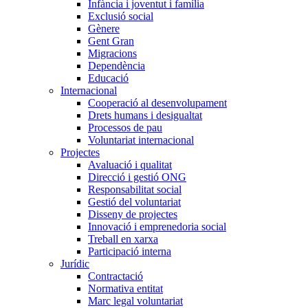
Infància i joventut i família
Exclusió social
Gènere
Gent Gran
Migracions
Dependència
Educació
Internacional
Cooperació al desenvolupament
Drets humans i desigualtat
Processos de pau
Voluntariat internacional
Projectes
Avaluació i qualitat
Direcció i gestió ONG
Responsabilitat social
Gestió del voluntariat
Disseny de projectes
Innovació i emprenedoria social
Treball en xarxa
Participació interna
Jurídic
Contractació
Normativa entitat
Marc legal voluntariat