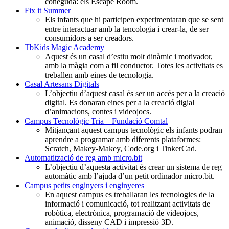
coneguda: els Escape Room.
Fix it Summer
Els infants que hi participen experimentaran que se sent
entre interactuar amb la tencologia i crear-la, de ser
consumidors a ser creadors.
TbKids Magic Academy
Aquest és un casal d’estiu molt dinàmic i motivador,
amb la màgia com a fil conductor. Totes les activitats es
treballen amb eines de tecnologia.
Casal Artesans Digitals
L’objectiu d’aquest casal és ser un accés per a la creació
digital. Es donaran eines per a la creació digial
d’animacions, contes i videojocs.
Campus Tecnològic Tria – Fundació Comtal
Mitjançant aquest campus tecnològic els infants podran
aprendre a programar amb diferents plataformes:
Scratch, Makey-Makey, Code.org i TinkerCad.
Automatització de reg amb micro.bit
L’objectiu d’aquesta activitat és crear un sistema de reg
automàtic amb l’ajuda d’un petit ordinador micro.bit.
Campus petits enginyers i enginyeres
En aquest campus es treballaran les tecnologies de la
informació i comunicació, tot realitzant activitats de
robòtica, electrònica, programació de videojocs,
animació, disseny CAD i impressió 3D.