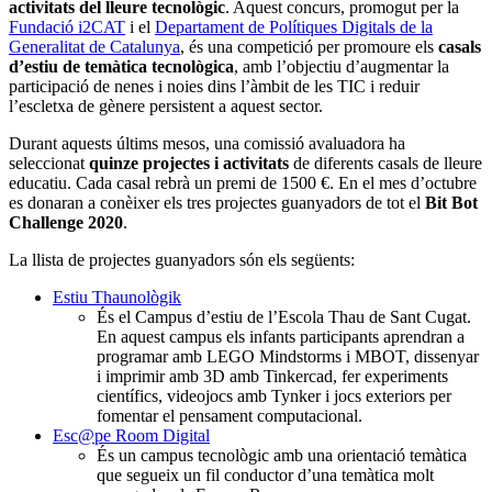
activitats del lleure tecnològic
. Aquest concurs, promogut per la
Fundació i2CAT
i el
Departament de Polítiques Digitals de la
Generalitat de Catalunya
, és una competició per promoure els
casals
d’estiu de temàtica tecnològica
, amb l’objectiu d’augmentar la
participació de nenes i noies dins l’àmbit de les TIC i reduir
l’escletxa de gènere persistent a aquest sector.
Durant aquests últims mesos, una comissió avaluadora ha
seleccionat
quinze projectes i activitats
de diferents casals de lleure
educatiu. Cada casal rebrà un premi de 1500 €. En el mes d’octubre
es donaran a conèixer els tres projectes guanyadors de tot el
Bit Bot
Challenge 2020
.
La llista de projectes guanyadors són els següents:
Estiu Thaunològik
És el Campus d’estiu de l’Escola Thau de Sant Cugat.
En aquest campus els infants participants aprendran a
programar amb LEGO Mindstorms i MBOT, dissenyar
i imprimir amb 3D amb Tinkercad, fer experiments
científics, videojocs amb Tynker i jocs exteriors per
fomentar el pensament computacional.
Esc@pe
Room Digital
És un campus tecnològic amb una orientació temàtica
que segueix un fil conductor d’una temàtica molt