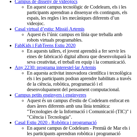
Campus de disseny de videojocs
En aquest campus tecnològic de Codelearn, els i les
participants aprendran a dissenyar els continguts, els
espais, les regles i les mecàniques diferents d’un
videojoc.
Casal virtual d’estiu: Missió Artemis
Aquest és l’únic campus en línia que treballa amb
robots virtuals programables.
FabKids i FabTeens Estiu 2020
En aquests tallers, el jovent aprendrà a fer servir les
eines de fabricació digital alhora que desenvoluparà la
seva creativitat, el treball en equip i la comunicació.
Any 2230: programa interestel·lar Artemis
En aquesta activitat innovadora científica i tecnològica
els i les participants podran aprendre habilitats a través
de la ciència, robòtica, programació i el
desenvolupament del pensament computacional.
Campus petits enginyers i enginyeres
Aquest és un campus d'estiu de Codelearn enfocat en
dues àrees diferents amb una línia temàtica:
"Tecnologies de la Informació i Comunicació (TIC)" i
"Ciència i Tecnologia".
Casal Estiu 2020 - Robòtica i programació
En aquest campus de Codelearn - Premià de Mar els i
les participants aprendran robòtica i programació