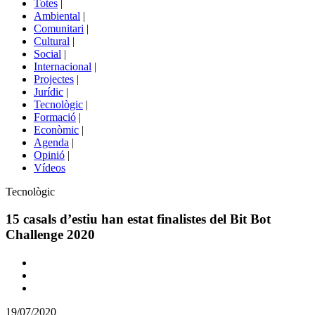
Totes
|
menú
Ambiental
|
de
Comunitari
|
portals
Cultural
|
Social
|
Internacional
|
Projectes
|
Jurídic
|
Tecnològic
|
Formació
|
Econòmic
|
Agenda
|
Opinió
|
Vídeos
Àmbit
Tecnològic
de
la
15 casals d’estiu han estat finalistes del Bit Bot
notícia
Challenge 2020
Comparteix
Compartir
en
19/07/2020
altres