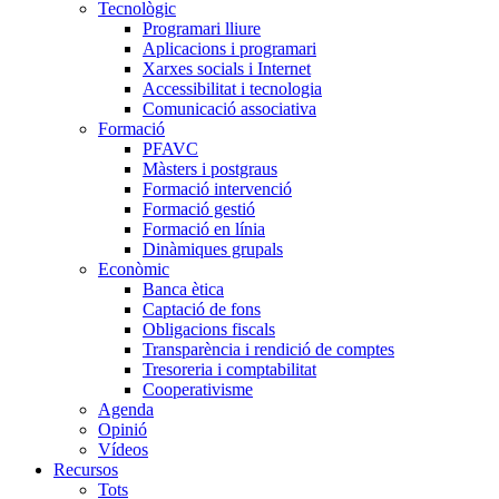
Tecnològic
Programari lliure
Aplicacions i programari
Xarxes socials i Internet
Accessibilitat i tecnologia
Comunicació associativa
Formació
PFAVC
Màsters i postgraus
Formació intervenció
Formació gestió
Formació en línia
Dinàmiques grupals
Econòmic
Banca ètica
Captació de fons
Obligacions fiscals
Transparència i rendició de comptes
Tresoreria i comptabilitat
Cooperativisme
Agenda
Opinió
Vídeos
Recursos
Tots