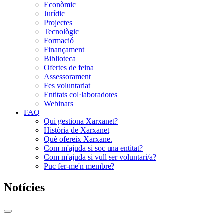
Econòmic
Jurídic
Projectes
Tecnològic
Formació
Finançament
Biblioteca
Ofertes de feina
Assessorament
Fes voluntariat
Entitats col·laboradores
Webinars
FAQ
Qui gestiona Xarxanet?
Història de Xarxanet
Què ofereix Xarxanet
Com m'ajuda si soc una entitat?
Com m'ajuda si vull ser voluntari/a?
Puc fer-me'n membre?
Notícies
Commutador
del