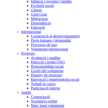
Infància i joventut i família
Exclusió social
Gènere
Gent Gran
Migracions
Dependència
Educació
Internacional
Cooperació al desenvolupament
Drets humans i desigualtat
Processos de pau
Voluntariat internacional
Projectes
Avaluació i qualitat
Direcció i gestió ONG
Responsabilitat social
Gestió del voluntariat
Disseny de projectes
Innovació i emprenedoria social
Treball en xarxa
Participació interna
Jurídic
Contractació
Normativa entitat
Marc legal voluntariat