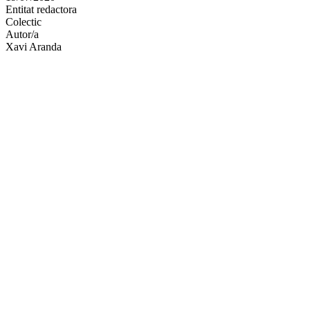
Entitat redactora
xarxes
Colectic
socials
Autor/a
Xavi Aranda