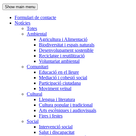
de
Show main menu
l'encapçalament
Formulari de contacte
Notícies
Navegació
Totes
principal
Ambiental
Agricultura i Alimentació
Biodiversitat i espais naturals
Desenvolupament sostenible
Reciclatge i reutilització
Voluntariat ambiental
Comunitari
Educació en el lleure
Mediació i cohesió social
Participació ciutadana
Moviment veïnal
Cultural
Llengua i literatura
Cultura popular i tradicional
Arts escèniques i audiovisuals
Fires i festes
Social
Intervenció social
Salut i discapacitat