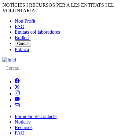
Vés
NOTÍCIES I RECURSOS PER A LES ENTITATS I EL
al
VOLUNTARIAT
contingut
Non Profit
FAQ
Menú
Entitats col·laboradores
del
Butlletí
compte
Cercar
Publica
d'usuari
Cerca
Formulari de contacte
Notícies
Navegació
Recursos
principal
FAQ