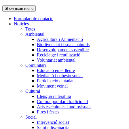
de
Show main menu
l'encapçalament
Formulari de contacte
Notícies
Navegació
Totes
principal
Ambiental
Agricultura i Alimentació
Biodiversitat i espais naturals
Desenvolupament sostenible
Reciclatge i reutilització
Voluntariat ambiental
Comunitari
Educació en el lleure
Mediació i cohesió social
Participació ciutadana
Moviment veïnal
Cultural
Llengua i literatura
Cultura popular i tradicional
Arts escèniques i audiovisuals
Fires i festes
Social
Intervenció social
Salut i discapacitat