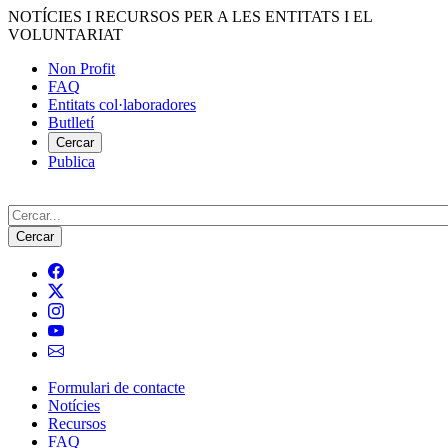
Vés
NOTÍCIES I RECURSOS PER A LES ENTITATS I EL
al
VOLUNTARIAT
contingut
Non Profit
FAQ
Menú
Entitats col·laboradores
del
Butlletí
compte
Cercar
Publica
d'usuari
Cerca
Formulari de contacte
Notícies
Navegació
Recursos
principal
FAQ