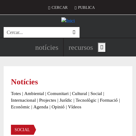
Vés al contingut
Menú del compte d'usuari
CERCAR
PUBLICA
Cerca
Navegació principal de l'encapç
notícies
recursos
Show main menu
Notícies
Totes
|
Ambiental
|
Comunitari
|
Cultural
|
Social
|
Internacional
|
Projectes
|
Jurídic
|
Tecnològic
|
Formació
|
Econòmic
|
Agenda
|
Opinió
|
Vídeos
Àmbit de la notícia
SOCIAL