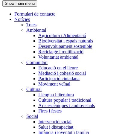
Show main menu
l'encapçalament
Formulari de contacte
Notícies
Navegació
Totes
principal
Ambiental
Agricultura i Alimentació
Biodiversitat i espais naturals
Desenvolupament sostenible
Reciclatge i reutilització
Voluntariat ambiental
Comunitari
Educació en el lleure
Mediació i cohesió social
Participació ciutadana
Moviment veïnal
Cultural
Llengua i literatura
Cultura popular i tradicional
Arts escèniques i audiovisuals
Fires i festes
Social
Intervenció social
Salut i discapacitat
Infància i joventut i família