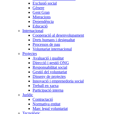
Exclusió social
Gènere
Gent Gran
Migracions
Dependència
Educació
Internacional
Cooperació al desenvolupament
Drets humans i desigualtat
Processos de pau
Voluntariat internacional
Projectes
Avaluació i qualitat
Direcció i gestió ONG
Responsabilitat social
Gestió del voluntariat
Disseny de projectes
Innovació i emprenedoria social
Treball en xarxa
Participació interna
Jurídic
Contractació
Normativa entitat
Marc legal voluntariat
Tecnològic