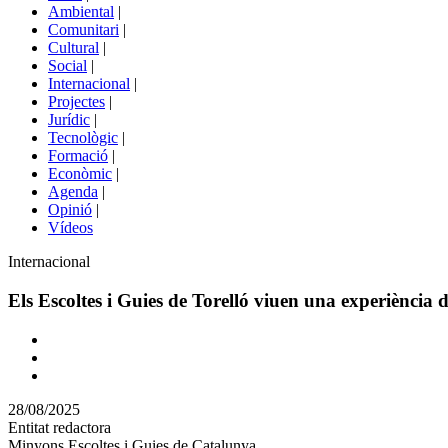
menú
Ambiental
|
de
Comunitari
|
portals
Cultural
|
Social
|
Internacional
|
Projectes
|
Jurídic
|
Tecnològic
|
Formació
|
Econòmic
|
Agenda
|
Opinió
|
Vídeos
Àmbit
Internacional
de
la
Els Escoltes i Guies de Torelló viuen una experiència 
notícia
Comparteix
Compartir
en
28/08/2025
altres
Entitat redactora
xarxes
Minyons Escoltes i Guies de Catalunya
socials