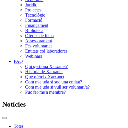
Jurídic
Projectes
Tecnològic
Formació
Finançament
Biblioteca
Ofertes de feina
Assessorament
Fes voluntariat
Entitats col·laboradores
Webinars
FAQ
Qui gestiona Xarxanet?
Història de Xarxanet
Què ofereix Xarxanet
Com m'ajuda si soc una entitat?
Com m'ajuda si vull ser voluntari/a?
Puc fer-me'n membre?
Notícies
Commutador
del
Totes
|