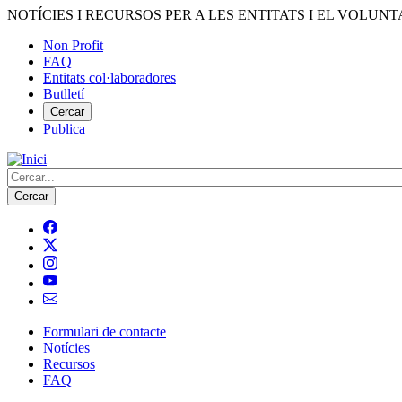
Vés
NOTÍCIES I RECURSOS PER A LES ENTITATS I EL VOLUNT
al
Non Profit
contingut
FAQ
Menú
Entitats col·laboradores
del
Butlletí
compte
Cercar
Publica
d'usuari
Cerca
Formulari de contacte
Notícies
Navegació
Recursos
principal
FAQ
de