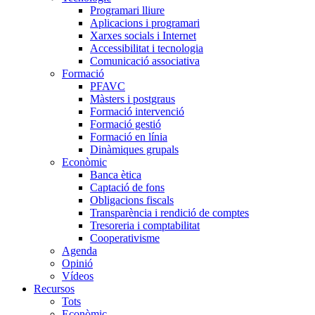
Programari lliure
Aplicacions i programari
Xarxes socials i Internet
Accessibilitat i tecnologia
Comunicació associativa
Formació
PFAVC
Màsters i postgraus
Formació intervenció
Formació gestió
Formació en línia
Dinàmiques grupals
Econòmic
Banca ètica
Captació de fons
Obligacions fiscals
Transparència i rendició de comptes
Tresoreria i comptabilitat
Cooperativisme
Agenda
Opinió
Vídeos
Recursos
Tots
Econòmic