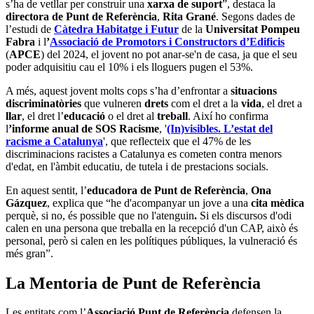
s’ha de vetllar per construir una
xarxa de suport
”, destaca la
directora de Punt de Referència
,
Rita Grané
. Segons dades de
l’estudi de
Càtedra Habitatge i Futur
de la
Universitat Pompeu
Fabra
i l
’
Associació de Promotors i Constructors d’Edificis
(
APCE
) del 2024, el jovent no pot anar-se'n de casa, ja que el seu
poder adquisitiu cau el 10% i els lloguers pugen el 53%.
A més, aquest jovent molts cops s’ha d’enfrontar a
situacions
discriminatòries
que vulneren
drets
com el dret a la
vida
, el dret a
llar
, el dret l’
educació
o el dret al
treball
. Així ho confirma
l
’informe anual de SOS Racisme
, '
(In)visibles. L’estat del
racisme a Catalunya
', que reflecteix que el 47% de les
discriminacions racistes a Catalunya es cometen contra menors
d'edat, en l'àmbit educatiu, de tutela i de prestacions socials.
En aquest sentit, l’
educadora de Punt de Referència
,
Ona
Gázquez
, explica que “he d'acompanyar un jove a una
cita mèdica
perquè, si no, és possible que no l'atenguin
.
Si els discursos d'odi
calen en una persona que treballa en la recepció d'un CAP, això és
personal, però si calen en les polítiques públiques, la vulneració és
més gran”.
La Mentoria de Punt de Referència
Les entitats com l’
Associació Punt de Referència
defensen la