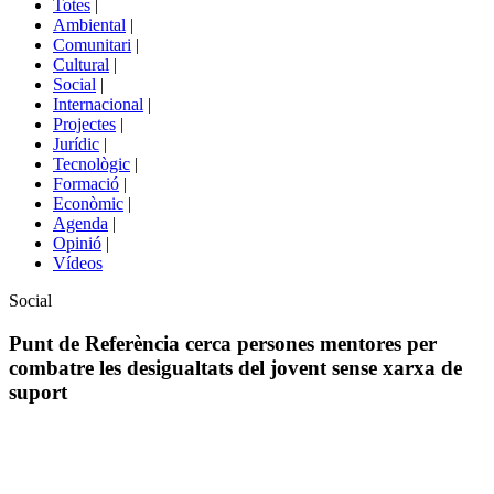
Totes
|
menú
Ambiental
|
de
Comunitari
|
portals
Cultural
|
Social
|
Internacional
|
Projectes
|
Jurídic
|
Tecnològic
|
Formació
|
Econòmic
|
Agenda
|
Opinió
|
Vídeos
Àmbit
Social
de
la
Punt de Referència cerca persones mentores per
notícia
combatre les desigualtats del jovent sense xarxa de
suport
Comparteix
Compartir