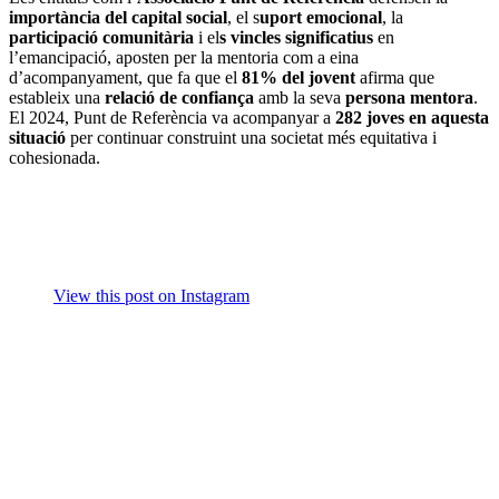
importància del capital social
, el s
uport emocional
, la
participació comunitària
i el
s vincles significatius
en
l’emancipació, aposten per la mentoria com a eina
d’acompanyament, que fa que el
81% del jovent
afirma que
estableix una
relació de confiança
amb la seva
persona mentora
.
El 2024, Punt de Referència va acompanyar a
282 joves en aquesta
situació
per continuar construint una societat més equitativa i
cohesionada.
View this post on Instagram