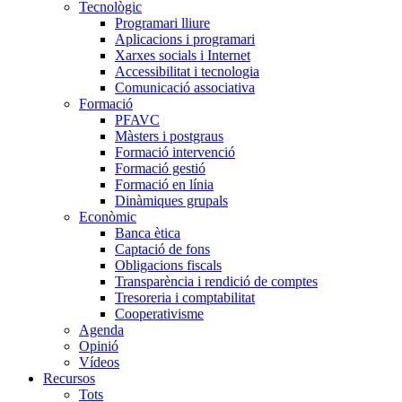
Tecnològic
Programari lliure
Aplicacions i programari
Xarxes socials i Internet
Accessibilitat i tecnologia
Comunicació associativa
Formació
PFAVC
Màsters i postgraus
Formació intervenció
Formació gestió
Formació en línia
Dinàmiques grupals
Econòmic
Banca ètica
Captació de fons
Obligacions fiscals
Transparència i rendició de comptes
Tresoreria i comptabilitat
Cooperativisme
Agenda
Opinió
Vídeos
Recursos
Tots