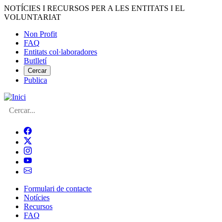
Vés
NOTÍCIES I RECURSOS PER A LES ENTITATS I EL
al
VOLUNTARIAT
contingut
Non Profit
FAQ
Menú
Entitats col·laboradores
del
Butlletí
compte
Cercar
Publica
d'usuari
Cerca
Formulari de contacte
Notícies
Navegació
Recursos
principal
FAQ