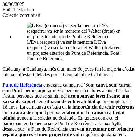
en
30/06/2025
altres
Entitat redactora
xarxes
Colectic-comunitari
socials
L'Eva (esquerra) va ser la mentora L'Eva
(esquerra) va ser la mentora del Walter (dreta) en
un projecte anterior de Punt de Referència. Font:
Punt de Referència
Cada any, a Catalunya, més d'un miler de joves fan la majoria d’edat
i deixen d’estar tutelades per la Generalitat de Catalunya.
Punt de Referència
engega la campanya ‘
Som canvi, som xarxa,
som Punt
’ per incorporar noves persones mentores abans d’acabar
l’estiu, persones que se sumin per
acompanyar jovent sense una
xarxa de suport
i en
situació de vulnerabilitat
quan compleix els
18 anys. La campanya es basa en la
importància de tenir referents
i una
xarxa de suport
per poder
afrontar la transició a l’edat
adulta
trencant la soledat no desitjada. En aquest context, el
participant en la mentoria de Punt de Referència, Issiaga Sylla,
destaca que “a
Punt de Referència
em van preguntar per primera
vegada quin és el meu projecte de vida
i què m'agradaria fer".