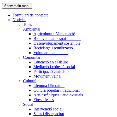
de
Show main menu
l'encapçalament
Formulari de contacte
Notícies
Navegació
Totes
principal
Ambiental
Agricultura i Alimentació
Biodiversitat i espais naturals
Desenvolupament sostenible
Reciclatge i reutilització
Voluntariat ambiental
Comunitari
Educació en el lleure
Mediació i cohesió social
Participació ciutadana
Moviment veïnal
Cultural
Llengua i literatura
Cultura popular i tradicional
Arts escèniques i audiovisuals
Fires i festes
Social
Intervenció social
Salut i discapacitat