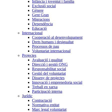
Infància i joventut i família
Exclusió social
Gènere
Gent Gran
Migracions
Dependència
Educació
Internacional
Cooperació al desenvolupament
Drets humans i desigualtat
Processos de pau
Voluntariat internacional
Projectes
Avaluació i qualitat
Direcció i gestió ONG
Responsabilitat social
Gestió del voluntariat
Disseny de projectes
Innovació i emprenedoria social
Treball en xarxa
Participació interna
Jurídic
Contractació
Normativa entitat
Marc legal voluntariat