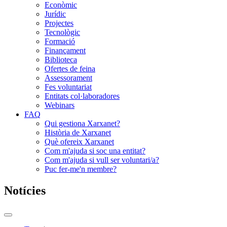
Econòmic
Jurídic
Projectes
Tecnològic
Formació
Finançament
Biblioteca
Ofertes de feina
Assessorament
Fes voluntariat
Entitats col·laboradores
Webinars
FAQ
Qui gestiona Xarxanet?
Història de Xarxanet
Què ofereix Xarxanet
Com m'ajuda si soc una entitat?
Com m'ajuda si vull ser voluntari/a?
Puc fer-me'n membre?
Notícies
Commutador
del