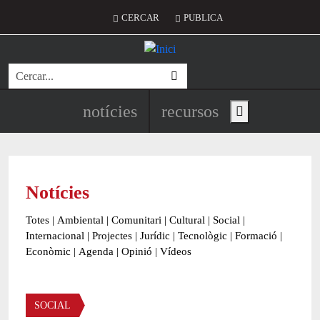
Vés al contingut
Menú del compte d'usuari
CERCAR
PUBLICA
Cerca
Navegació principal de l'encapç
notícies
recursos
Show main menu
Notícies
Totes
|
Ambiental
|
Comunitari
|
Cultural
|
Social
|
Internacional
|
Projectes
|
Jurídic
|
Tecnològic
|
Formació
|
Econòmic
|
Agenda
|
Opinió
|
Vídeos
Àmbit de la notícia
SOCIAL