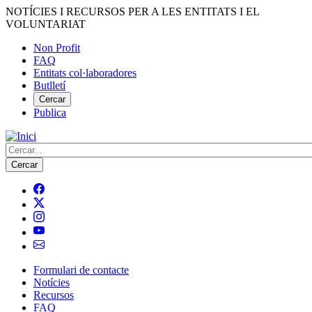
Vés
NOTÍCIES I RECURSOS PER A LES ENTITATS I EL
al
VOLUNTARIAT
contingut
Non Profit
FAQ
Menú
Entitats col·laboradores
del
Butlletí
compte
Cercar
Publica
d'usuari
Cerca
Formulari de contacte
Notícies
Navegació
Recursos
principal
FAQ