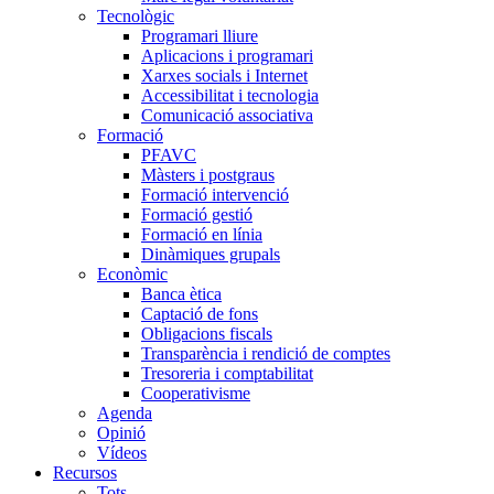
Tecnològic
Programari lliure
Aplicacions i programari
Xarxes socials i Internet
Accessibilitat i tecnologia
Comunicació associativa
Formació
PFAVC
Màsters i postgraus
Formació intervenció
Formació gestió
Formació en línia
Dinàmiques grupals
Econòmic
Banca ètica
Captació de fons
Obligacions fiscals
Transparència i rendició de comptes
Tresoreria i comptabilitat
Cooperativisme
Agenda
Opinió
Vídeos
Recursos
Tots