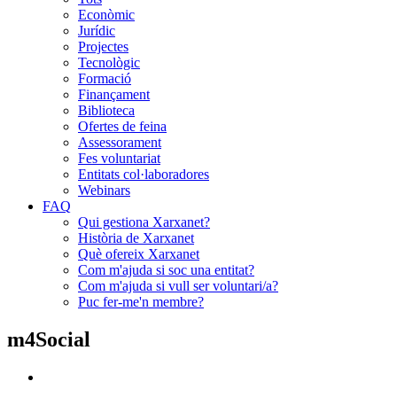
Econòmic
Jurídic
Projectes
Tecnològic
Formació
Finançament
Biblioteca
Ofertes de feina
Assessorament
Fes voluntariat
Entitats col·laboradores
Webinars
FAQ
Qui gestiona Xarxanet?
Història de Xarxanet
Què ofereix Xarxanet
Com m'ajuda si soc una entitat?
Com m'ajuda si vull ser voluntari/a?
Puc fer-me'n membre?
m4Social