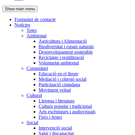
de
Show main menu
l'encapçalament
Formulari de contacte
Notícies
Navegació
Totes
principal
Ambiental
Agricultura i Alimentació
Biodiversitat i espais naturals
Desenvolupament sostenible
Reciclatge i reutilització
Voluntariat ambiental
Comunitari
Educació en el lleure
Mediació i cohesió social
Participació ciutadana
Moviment veïnal
Cultural
Llengua i literatura
Cultura popular i tradicional
Arts escèniques i audiovisuals
Fires i festes
Social
Intervenció social
Salut i discapacitat