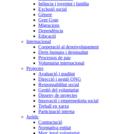
Infància i joventut i família
Exclusió social
Gènere
Gent Gran
Migracions
Dependència
Educació
Internacional
Cooperació al desenvolupament
Drets humans i desigualtat
Processos de pau
Voluntariat internacional
Projectes
Avaluació i qualitat
Direcció i gestió ONG
Responsabilitat social
Gestió del voluntariat
Disseny de projectes
Innovació i emprenedoria social
Treball en xarxa
Participació interna
Jurídic
Contractació
Normativa entitat
Marc legal voluntariat