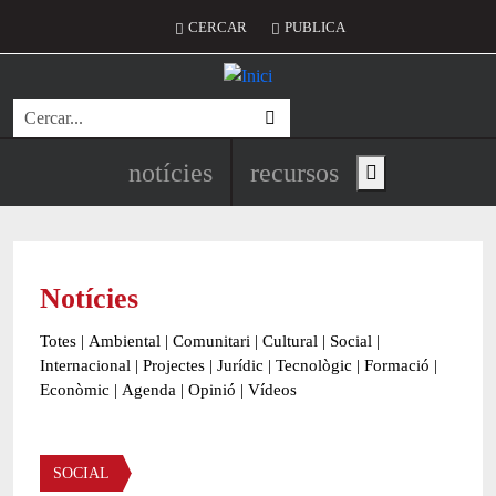
Vés al contingut
Menú del compte d'usuari
CERCAR
PUBLICA
Cerca
Navegació principal de l'encapç
notícies
recursos
Show main menu
Notícies
Totes
|
Ambiental
|
Comunitari
|
Cultural
|
Social
|
Internacional
|
Projectes
|
Jurídic
|
Tecnològic
|
Formació
|
Econòmic
|
Agenda
|
Opinió
|
Vídeos
Àmbit de la notícia
SOCIAL