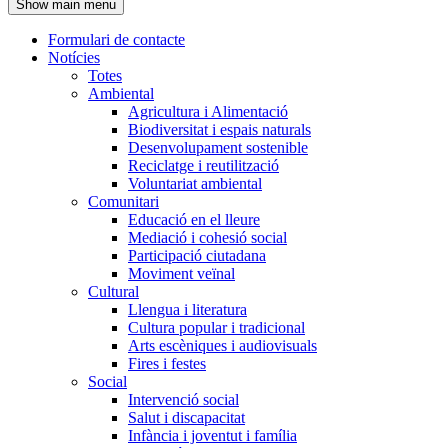
Show main menu
l'encapçalament
Formulari de contacte
Notícies
Navegació
Totes
principal
Ambiental
Agricultura i Alimentació
Biodiversitat i espais naturals
Desenvolupament sostenible
Reciclatge i reutilització
Voluntariat ambiental
Comunitari
Educació en el lleure
Mediació i cohesió social
Participació ciutadana
Moviment veïnal
Cultural
Llengua i literatura
Cultura popular i tradicional
Arts escèniques i audiovisuals
Fires i festes
Social
Intervenció social
Salut i discapacitat
Infància i joventut i família