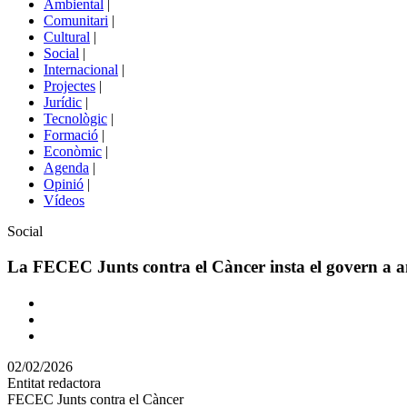
Ambiental
|
de
Comunitari
|
portals
Cultural
|
Social
|
Internacional
|
Projectes
|
Jurídic
|
Tecnològic
|
Formació
|
Econòmic
|
Agenda
|
Opinió
|
Vídeos
Àmbit
Social
de
la
La FECEC Junts contra el Càncer insta el govern a amp
notícia
Comparteix
Compartir
en
02/02/2026
altres
Entitat redactora
xarxes
FECEC Junts contra el Càncer
socials