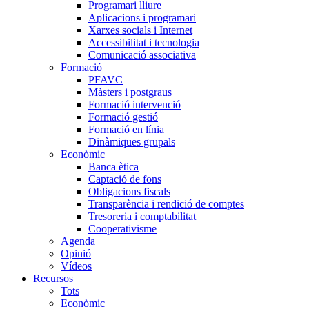
Programari lliure
Aplicacions i programari
Xarxes socials i Internet
Accessibilitat i tecnologia
Comunicació associativa
Formació
PFAVC
Màsters i postgraus
Formació intervenció
Formació gestió
Formació en línia
Dinàmiques grupals
Econòmic
Banca ètica
Captació de fons
Obligacions fiscals
Transparència i rendició de comptes
Tresoreria i comptabilitat
Cooperativisme
Agenda
Opinió
Vídeos
Recursos
Tots
Econòmic