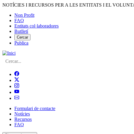
Vés
NOTÍCIES I RECURSOS PER A LES ENTITATS I EL VOLUNT
al
Non Profit
contingut
FAQ
Menú
Entitats col·laboradores
del
Butlletí
compte
Cercar
Publica
d'usuari
Cerca
Formulari de contacte
Notícies
Navegació
Recursos
principal
FAQ
de