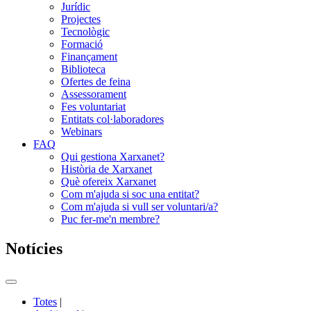
Jurídic
Projectes
Tecnològic
Formació
Finançament
Biblioteca
Ofertes de feina
Assessorament
Fes voluntariat
Entitats col·laboradores
Webinars
FAQ
Qui gestiona Xarxanet?
Història de Xarxanet
Què ofereix Xarxanet
Com m'ajuda si soc una entitat?
Com m'ajuda si vull ser voluntari/a?
Puc fer-me'n membre?
Notícies
Commutador
del
Totes
|
menú