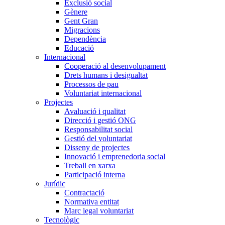
Exclusió social
Gènere
Gent Gran
Migracions
Dependència
Educació
Internacional
Cooperació al desenvolupament
Drets humans i desigualtat
Processos de pau
Voluntariat internacional
Projectes
Avaluació i qualitat
Direcció i gestió ONG
Responsabilitat social
Gestió del voluntariat
Disseny de projectes
Innovació i emprenedoria social
Treball en xarxa
Participació interna
Jurídic
Contractació
Normativa entitat
Marc legal voluntariat
Tecnològic