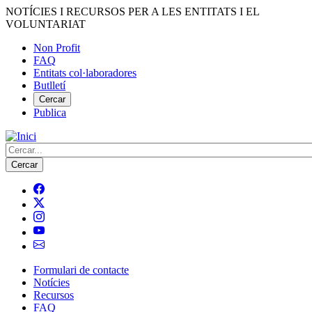
Vés
NOTÍCIES I RECURSOS PER A LES ENTITATS I EL
al
VOLUNTARIAT
contingut
Non Profit
FAQ
Menú
Entitats col·laboradores
del
Butlletí
compte
Cercar
Publica
d'usuari
Cerca
Formulari de contacte
Notícies
Navegació
Recursos
principal
FAQ