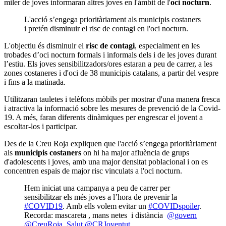
miler de joves informaran altres joves en l'àmbit de l'
oci nocturn
.
L'acció s’engega prioritàriament als municipis costaners
i pretén disminuir el risc de contagi en l'oci nocturn.
L'objectiu és disminuir el
risc de contagi
, especialment en les
trobades d’oci nocturn formals i informals dels i de les joves durant
l’estiu. Els joves sensibilitzadors/ores estaran a peu de carrer, a les
zones costaneres i d'oci de 38 municipis catalans, a partir del vespre
i fins a la matinada.
Utilitzaran tauletes i telèfons mòbils per mostrar d'una manera fresca
i atractiva la informació sobre les mesures de prevenció de la Covid-
19. A més, faran diferents dinàmiques per engrescar el jovent a
escoltar-los i participar.
Des de la Creu Roja expliquen que l'acció s’engega prioritàriament
als
municipis costaners
on hi ha major afluència de grups
d'adolescents i joves, amb una major densitat poblacional i on es
concentren espais de major risc vinculats a l'oci nocturn.
Hem iniciat una campanya a peu de carrer per
sensibilitzar els més joves a l’hora de prevenir la
#COVID19
. Amb ells volem evitar un
#COVIDspoiler
.
Recorda: mascareta , mans netes i distància
@govern
@CreuRoja_Salut
@CRJoventut