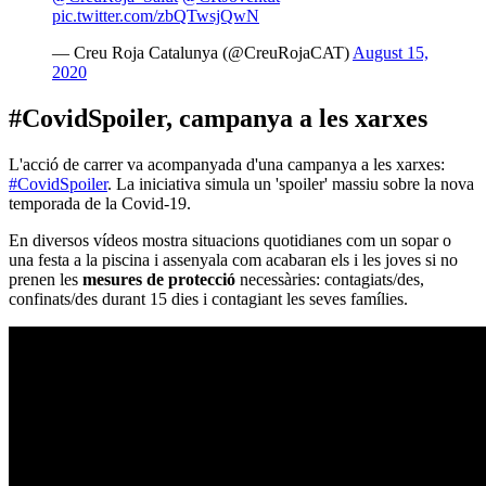
pic.twitter.com/zbQTwsjQwN
— Creu Roja Catalunya (@CreuRojaCAT)
August 15,
2020
#CovidSpoiler, campanya a les xarxes
L'acció de carrer va acompanyada d'una campanya a les xarxes:
#CovidSpoiler
. La iniciativa simula un 'spoiler' massiu sobre la nova
temporada de la Covid-19.
En diversos vídeos mostra situacions quotidianes com un sopar o
una festa a la piscina i assenyala com acabaran els i les joves si no
prenen les
mesures de protecció
necessàries: contagiats/des,
confinats/des durant 15 dies i contagiant les seves famílies.