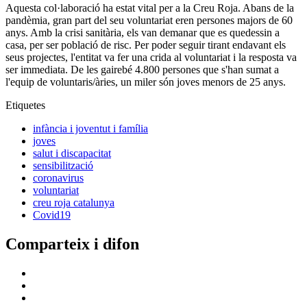
Aquesta col·laboració ha estat vital per a la Creu Roja. Abans de la
pandèmia, gran part del seu voluntariat eren persones majors de 60
anys. Amb la crisi sanitària, els van demanar que es quedessin a
casa, per ser població de risc. Per poder seguir tirant endavant els
seus projectes, l'entitat va fer una crida al voluntariat i la resposta va
ser immediata. De les gairebé 4.800 persones que s'han sumat a
l'equip de voluntaris/àries, un miler són joves menors de 25 anys.
Etiquetes
infància i joventut i família
joves
salut i discapacitat
sensibilització
coronavirus
voluntariat
creu roja catalunya
Covid19
Comparteix i difon