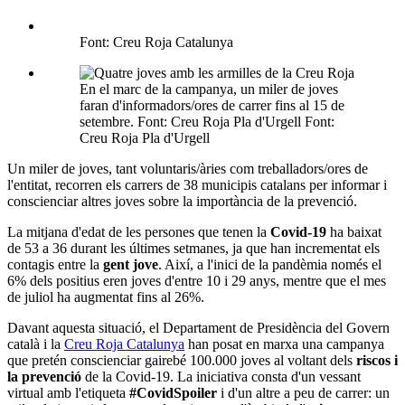
Font: Creu Roja Catalunya
En el marc de la campanya, un miler de joves
faran d'informadors/ores de carrer fins al 15 de
setembre. Font: Creu Roja Pla d'Urgell Font:
Creu Roja Pla d'Urgell
Un miler de joves, tant voluntaris/àries com treballadors/ores de
l'entitat, recorren els carrers de 38 municipis catalans per informar i
conscienciar altres joves sobre la importància de la prevenció.
La mitjana d'edat de les persones que tenen la
Covid-19
ha baixat
de 53 a 36 durant les últimes setmanes, ja que han incrementat els
contagis entre la
gent jove
. Així, a l'inici de la pandèmia només el
6% dels positius eren joves d'entre 10 i 29 anys, mentre que el mes
de juliol ha augmentat fins al 26%.
Davant aquesta situació, el Departament de Presidència del Govern
català i la
Creu Roja Catalunya
han posat en marxa una campanya
que pretén conscienciar gairebé 100.000 joves al voltant dels
riscos i
la prevenció
de la Covid-19. La iniciativa consta d'un vessant
virtual amb l'etiqueta
#CovidSpoiler
i d'un altre a peu de carrer: un