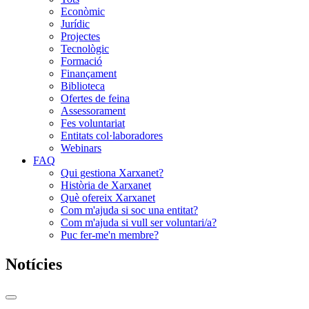
Econòmic
Jurídic
Projectes
Tecnològic
Formació
Finançament
Biblioteca
Ofertes de feina
Assessorament
Fes voluntariat
Entitats col·laboradores
Webinars
FAQ
Qui gestiona Xarxanet?
Història de Xarxanet
Què ofereix Xarxanet
Com m'ajuda si soc una entitat?
Com m'ajuda si vull ser voluntari/a?
Puc fer-me'n membre?
Notícies
Commutador