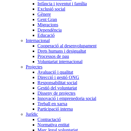
Infància i joventut i família
Exclusió social
Gènere
Gent Gran
Migracions
Dependència
Educació
Internacional
Cooperació al desenvolupament
Drets humans i desigualtat
Processos de pau
Voluntariat internacional
Projectes
Avaluació i qualitat
Direcció i gestió ONG
Responsabilitat social
Gestió del voluntariat
Disseny de projectes
Innovació i emprenedoria social
Treball en xarxa
Participació interna
Jurídic
Contractació
Normativa entitat
Marc legal voluntariat