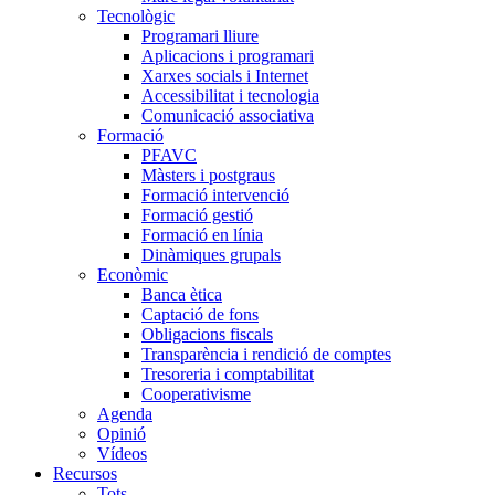
Tecnològic
Programari lliure
Aplicacions i programari
Xarxes socials i Internet
Accessibilitat i tecnologia
Comunicació associativa
Formació
PFAVC
Màsters i postgraus
Formació intervenció
Formació gestió
Formació en línia
Dinàmiques grupals
Econòmic
Banca ètica
Captació de fons
Obligacions fiscals
Transparència i rendició de comptes
Tresoreria i comptabilitat
Cooperativisme
Agenda
Opinió
Vídeos
Recursos
Tots