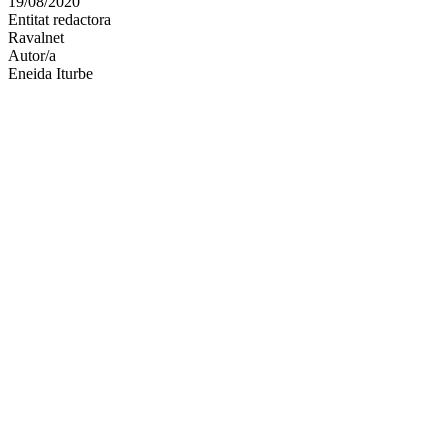
19/08/2020
altres
Entitat redactora
xarxes
Ravalnet
socials
Autor/a
Eneida Iturbe