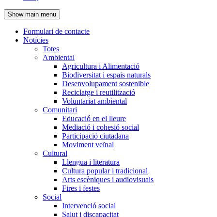
de
Show main menu
l'encapçalament
Formulari de contacte
Notícies
Navegació
Totes
principal
Ambiental
Agricultura i Alimentació
Biodiversitat i espais naturals
Desenvolupament sostenible
Reciclatge i reutilització
Voluntariat ambiental
Comunitari
Educació en el lleure
Mediació i cohesió social
Participació ciutadana
Moviment veïnal
Cultural
Llengua i literatura
Cultura popular i tradicional
Arts escèniques i audiovisuals
Fires i festes
Social
Intervenció social
Salut i discapacitat