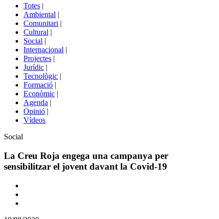
del
Totes
|
menú
Ambiental
|
de
Comunitari
|
portals
Cultural
|
Social
|
Internacional
|
Projectes
|
Jurídic
|
Tecnològic
|
Formació
|
Econòmic
|
Agenda
|
Opinió
|
Vídeos
Àmbit
Social
de
la
La Creu Roja engega una campanya per
notícia
sensibilitzar el jovent davant la Covid-19
Comparteix
Compartir
en