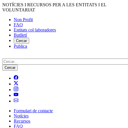
Vés
NOTÍCIES I RECURSOS PER A LES ENTITATS I EL
al
VOLUNTARIAT
contingut
Non Profit
FAQ
Menú
Entitats col·laboradores
del
Butlletí
compte
Cercar
Publica
d'usuari
Cerca
Formulari de contacte
Notícies
Navegació
Recursos
principal
FAQ