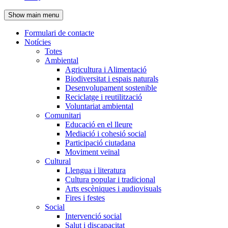
de
Show main menu
l'encapçalament
Formulari de contacte
Notícies
Navegació
Totes
principal
Ambiental
Agricultura i Alimentació
Biodiversitat i espais naturals
Desenvolupament sostenible
Reciclatge i reutilització
Voluntariat ambiental
Comunitari
Educació en el lleure
Mediació i cohesió social
Participació ciutadana
Moviment veïnal
Cultural
Llengua i literatura
Cultura popular i tradicional
Arts escèniques i audiovisuals
Fires i festes
Social
Intervenció social
Salut i discapacitat