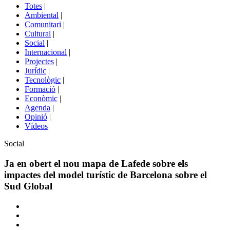
del
Totes
|
menú
Ambiental
|
de
Comunitari
|
portals
Cultural
|
Social
|
Internacional
|
Projectes
|
Jurídic
|
Tecnològic
|
Formació
|
Econòmic
|
Agenda
|
Opinió
|
Vídeos
Àmbit
Social
de
la
Ja en obert el nou mapa de Lafede sobre els
notícia
impactes del model turístic de Barcelona sobre el
Sud Global
Comparteix
Compartir