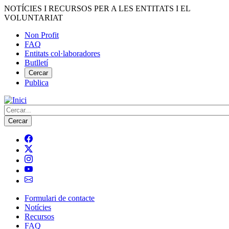
Vés
NOTÍCIES I RECURSOS PER A LES ENTITATS I EL
al
VOLUNTARIAT
contingut
Non Profit
FAQ
Menú
Entitats col·laboradores
del
Butlletí
compte
Cercar
Publica
d'usuari
Cerca
Formulari de contacte
Notícies
Navegació
Recursos
principal
FAQ