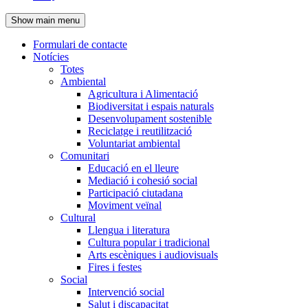
de
Show main menu
l'encapçalament
Formulari de contacte
Notícies
Navegació
Totes
principal
Ambiental
Agricultura i Alimentació
Biodiversitat i espais naturals
Desenvolupament sostenible
Reciclatge i reutilització
Voluntariat ambiental
Comunitari
Educació en el lleure
Mediació i cohesió social
Participació ciutadana
Moviment veïnal
Cultural
Llengua i literatura
Cultura popular i tradicional
Arts escèniques i audiovisuals
Fires i festes
Social
Intervenció social
Salut i discapacitat