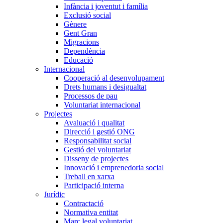
Infància i joventut i família
Exclusió social
Gènere
Gent Gran
Migracions
Dependència
Educació
Internacional
Cooperació al desenvolupament
Drets humans i desigualtat
Processos de pau
Voluntariat internacional
Projectes
Avaluació i qualitat
Direcció i gestió ONG
Responsabilitat social
Gestió del voluntariat
Disseny de projectes
Innovació i emprenedoria social
Treball en xarxa
Participació interna
Jurídic
Contractació
Normativa entitat
Marc legal voluntariat