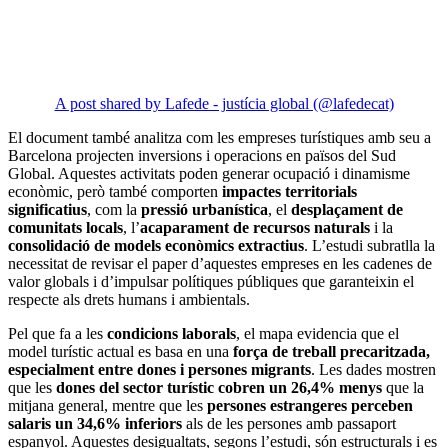
A post shared by Lafede - justícia global (@lafedecat)
El document també analitza com les empreses turístiques amb seu a
Barcelona projecten inversions i operacions en països del Sud
Global. Aquestes activitats poden generar ocupació i dinamisme
econòmic, però també comporten
impactes territorials
significatius
, com la
pressió urbanística
, el
desplaçament de
comunitats locals
, l’
acaparament de recursos naturals
i la
consolidació de models econòmics extractius
. L’estudi subratlla la
necessitat de revisar el paper d’aquestes empreses en les cadenes de
valor globals i d’impulsar polítiques públiques que garanteixin el
respecte als drets humans i ambientals.
Pel que fa a les
condicions laborals
, el mapa evidencia que el
model turístic actual es basa en una
força de treball precaritzada,
especialment entre dones i persones migrants
. Les dades mostren
que les
dones del sector turístic cobren un 26,4% menys
que la
mitjana general, mentre que les
persones estrangeres perceben
salaris un 34,6% inferiors
als de les persones amb passaport
espanyol. Aquestes desigualtats, segons l’estudi, són estructurals i es