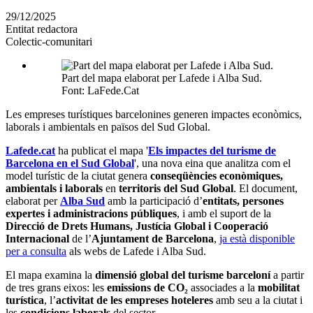
en
29/12/2025
altres
Entitat redactora
xarxes
Colectic-comunitari
socials
Part del mapa elaborat per Lafede i Alba Sud.
Font: LaFede.Cat
Les empreses turístiques barcelonines generen impactes econòmics,
laborals i ambientals en països del Sud Global.
Lafede.cat
ha publicat el mapa '
Els impactes del turisme de
Barcelona en el Sud Global
', una nova eina que analitza com el
model turístic de la ciutat genera
conseqüències econòmiques,
ambientals i laborals
en
territoris del Sud Global
. El document,
elaborat per
Alba Sud
amb la participació d’
entitats, persones
expertes i administracions públiques
, i amb el suport de la
Direcció de Drets Humans, Justícia Global i Cooperació
Internacional
de l’
Ajuntament de Barcelona
,
ja està disponible
per a consulta
als webs de Lafede i Alba Sud.
El mapa examina la
dimensió global del turisme barceloní
a partir
de tres grans eixos: les
emissions de CO₂
associades a la
mobilitat
turística
, l’
activitat de les empreses hoteleres
amb seu a la ciutat i
les
condicions laborals
del sector.