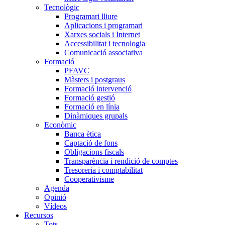
Tecnològic
Programari lliure
Aplicacions i programari
Xarxes socials i Internet
Accessibilitat i tecnologia
Comunicació associativa
Formació
PFAVC
Màsters i postgraus
Formació intervenció
Formació gestió
Formació en línia
Dinàmiques grupals
Econòmic
Banca ètica
Captació de fons
Obligacions fiscals
Transparència i rendició de comptes
Tresoreria i comptabilitat
Cooperativisme
Agenda
Opinió
Vídeos
Recursos
Tots