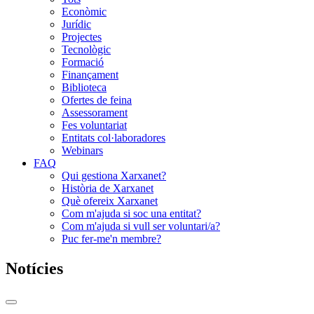
Econòmic
Jurídic
Projectes
Tecnològic
Formació
Finançament
Biblioteca
Ofertes de feina
Assessorament
Fes voluntariat
Entitats col·laboradores
Webinars
FAQ
Qui gestiona Xarxanet?
Història de Xarxanet
Què ofereix Xarxanet
Com m'ajuda si soc una entitat?
Com m'ajuda si vull ser voluntari/a?
Puc fer-me'n membre?
Notícies
Commutador