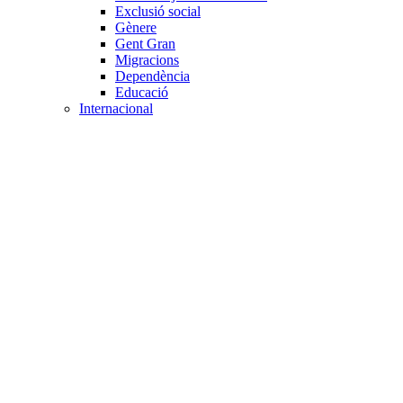
Exclusió social
Gènere
Gent Gran
Migracions
Dependència
Educació
Internacional
Cooperació al desenvolupament
Drets humans i desigualtat
Processos de pau
Voluntariat internacional
Projectes
Avaluació i qualitat
Direcció i gestió ONG
Responsabilitat social
Gestió del voluntariat
Disseny de projectes
Innovació i emprenedoria social
Treball en xarxa
Participació interna
Jurídic
Contractació
Normativa entitat
Marc legal voluntariat
Tecnològic