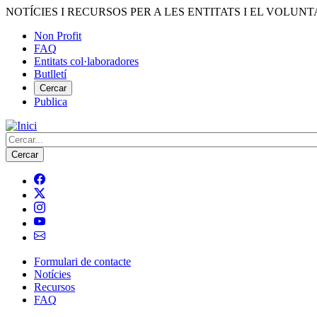
Vés
NOTÍCIES I RECURSOS PER A LES ENTITATS I EL VOLUNT
al
Non Profit
contingut
FAQ
Menú
Entitats col·laboradores
del
Butlletí
compte
Cercar
Publica
d'usuari
Cerca
Formulari de contacte
Notícies
Navegació
Recursos
principal
FAQ
de