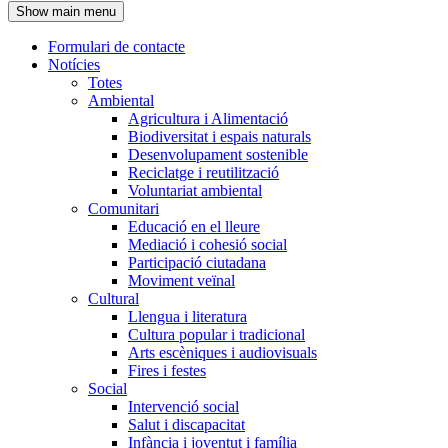
Show main menu
l'encapçalament
Formulari de contacte
Notícies
Navegació
Totes
principal
Ambiental
Agricultura i Alimentació
Biodiversitat i espais naturals
Desenvolupament sostenible
Reciclatge i reutilització
Voluntariat ambiental
Comunitari
Educació en el lleure
Mediació i cohesió social
Participació ciutadana
Moviment veïnal
Cultural
Llengua i literatura
Cultura popular i tradicional
Arts escèniques i audiovisuals
Fires i festes
Social
Intervenció social
Salut i discapacitat
Infància i joventut i família