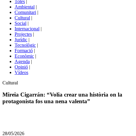
Totes
|
menú
Ambiental
|
de
Comunitari
|
portals
Cultural
|
Social
|
Internacional
|
Projectes
|
Jurídic
|
Tecnològic
|
Formació
|
Econòmic
|
Agenda
|
Opinió
|
Vídeos
Àmbit
Cultural
de
la
Mireia Cigarrán: “Volia crear una història on la
notícia
protagonista fos una nena valenta”
Comparteix
Compartir
en
28/05/2026