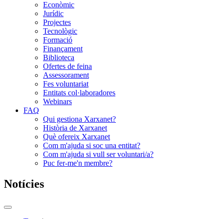
Econòmic
Jurídic
Projectes
Tecnològic
Formació
Finançament
Biblioteca
Ofertes de feina
Assessorament
Fes voluntariat
Entitats col·laboradores
Webinars
FAQ
Qui gestiona Xarxanet?
Història de Xarxanet
Què ofereix Xarxanet
Com m'ajuda si soc una entitat?
Com m'ajuda si vull ser voluntari/a?
Puc fer-me'n membre?
Notícies
Commutador
del