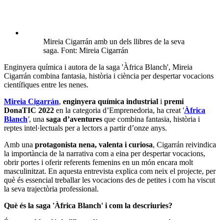
Mireia Cigarrán amb un dels llibres de la seva
saga. Font: Mireia Cigarrán
Enginyera química i autora de la saga 'Àfrica Blanch', Mireia
Cigarrán combina fantasia, història i ciència per despertar vocacions
científiques entre les nenes.
Mireia Cigarrán
,
enginyera química industrial
i
premi
DonaTIC 2022
en la categoria d’Emprenedoria, ha creat '
Àfrica
Blanch
'
, una
saga d’aventures
que combina fantasia, història i
reptes intel·lectuals per a lectors a partir d’onze anys.
Amb una
protagonista nena, valenta i curiosa
, Cigarrán reivindica
la importància de la narrativa com a eina per despertar vocacions,
obrir portes i oferir referents femenins en un món encara molt
masculinitzat. En aquesta entrevista explica com neix el projecte, per
què és essencial treballar les vocacions des de petites i com ha viscut
la seva trajectòria professional.
Què és la saga 'Àfrica Blanch' i com la descriuries?