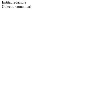
altres
Entitat redactora
xarxes
Colectic-comunitari
socials