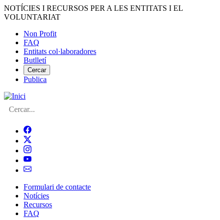
Vés
NOTÍCIES I RECURSOS PER A LES ENTITATS I EL
al
VOLUNTARIAT
contingut
Non Profit
FAQ
Menú
Entitats col·laboradores
del
Butlletí
compte
Cercar
Publica
d'usuari
Cerca
Formulari de contacte
Notícies
Navegació
Recursos
principal
FAQ