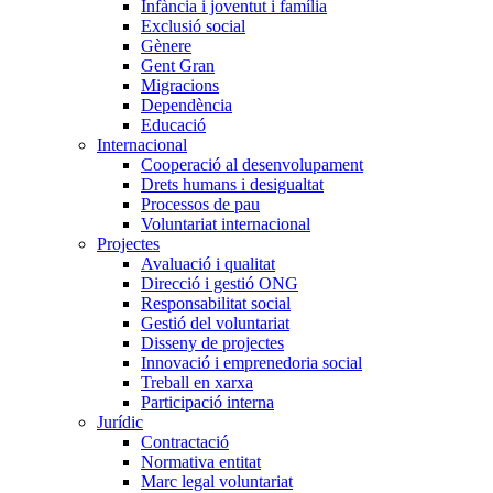
Infància i joventut i família
Exclusió social
Gènere
Gent Gran
Migracions
Dependència
Educació
Internacional
Cooperació al desenvolupament
Drets humans i desigualtat
Processos de pau
Voluntariat internacional
Projectes
Avaluació i qualitat
Direcció i gestió ONG
Responsabilitat social
Gestió del voluntariat
Disseny de projectes
Innovació i emprenedoria social
Treball en xarxa
Participació interna
Jurídic
Contractació
Normativa entitat
Marc legal voluntariat