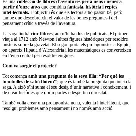
És una
col·lecció de llibres d’aventures per a nens i nenes a
partir d’onze anys
que combina f
antasia, història i reptes
intel·lectuals.
L’objectiu és que els lectors s’ho passin bé, però
també que descobreixin el valor de les bones preguntes i del
pensament crític a través de l’aventura.
La saga tindrà
cinc llibres
; ara n’hi ha dos de publicats. El primer
viatja al 1712 amb Newton i altres figures històriques per resoldre
misteris sobre la gravetat. El segon porta els protagonistes a Egipte,
on apareix Hipàtia d’Alexandria i les matemàtiques es converteixen
en l’eina central per resoldre enigmes.
Com va sorgir el projecte?
Tot comença
amb una pregunta de la seva filla: “Per què les
bombolles de sabó floten?”
, que és també la pregunta que inicia la
saga. A això s’hi suma el seu desig d’unir narrativa i coneixement, i
de crear històries que obrin portes i despertin curiositat.
També volia crear una protagonista nena, valenta i intel·ligent, que
resolgui problemes amb pensament i no només amb acció.