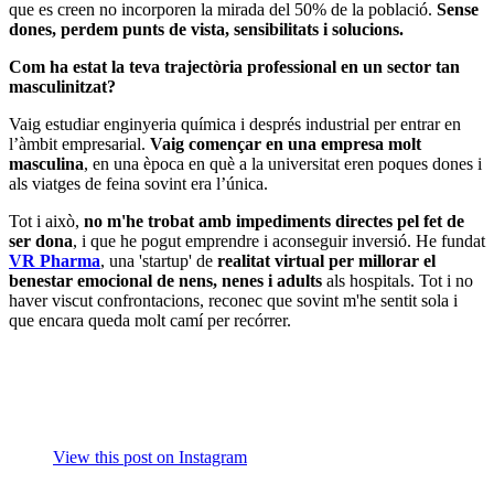
que es creen no incorporen la mirada del 50% de la població.
Sense
dones, perdem punts de vista, sensibilitats i solucions.
Com ha estat la teva trajectòria professional en un sector tan
masculinitzat?
Vaig estudiar enginyeria química i després industrial per entrar en
l’àmbit empresarial.
Vaig començar en una empresa molt
masculina
, en una època en què a la universitat eren poques dones i
als viatges de feina sovint era l’única.
Tot i això,
no m'he trobat amb impediments directes pel fet de
ser dona
, i que he pogut emprendre i aconseguir inversió. He fundat
VR Pharma
, una 'startup' de
realitat virtual per millorar el
benestar emocional de nens, nenes i adults
als hospitals. Tot i no
haver viscut confrontacions, reconec que sovint m'he sentit sola i
que encara queda molt camí per recórrer.
View this post on Instagram