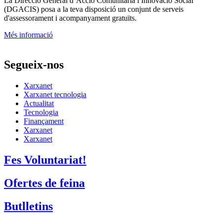
La
Direcció General d’Acció Comunitària i Innovació Social
(DGACIS)
posa a la teva disposició un conjunt de serveis
d'assessorament i acompanyament gratuïts.
Més informació
Segueix-nos
Xarxanet
Xarxanet tecnologia
Actualitat
Tecnologia
Finançament
Xarxanet
Xarxanet
Fes Voluntariat!
Ofertes de feina
Butlletins