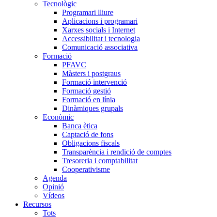
Tecnològic
Programari lliure
Aplicacions i programari
Xarxes socials i Internet
Accessibilitat i tecnologia
Comunicació associativa
Formació
PFAVC
Màsters i postgraus
Formació intervenció
Formació gestió
Formació en línia
Dinàmiques grupals
Econòmic
Banca ètica
Captació de fons
Obligacions fiscals
Transparència i rendició de comptes
Tresoreria i comptabilitat
Cooperativisme
Agenda
Opinió
Vídeos
Recursos
Tots