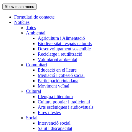
de
Show main menu
l'encapçalament
Formulari de contacte
Notícies
Navegació
Totes
principal
Ambiental
Agricultura i Alimentació
Biodiversitat i espais naturals
Desenvolupament sostenible
Reciclatge i reutilització
Voluntariat ambiental
Comunitari
Educació en el lleure
Mediació i cohesió social
Participació ciutadana
Moviment veïnal
Cultural
Llengua i literatura
Cultura popular i tradicional
Arts escèniques i audiovisuals
Fires i festes
Social
Intervenció social
Salut i discapacitat