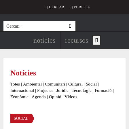
Vés al contingut
Menú del compte d'usuari
CERCAR
PUBLICA
Cerca
Navegació principal de l'encapç
notícies
recursos
Show main menu
Notícies
Totes
|
Ambiental
|
Comunitari
|
Cultural
|
Social
|
Internacional
|
Projectes
|
Jurídic
|
Tecnològic
|
Formació
|
Econòmic
|
Agenda
|
Opinió
|
Vídeos
Àmbit de la notícia
SOCIAL