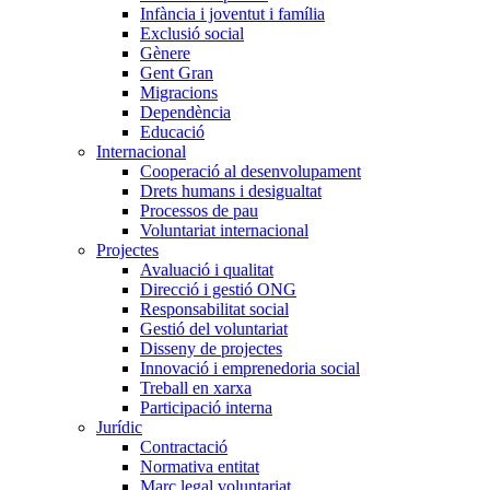
Infància i joventut i família
Exclusió social
Gènere
Gent Gran
Migracions
Dependència
Educació
Internacional
Cooperació al desenvolupament
Drets humans i desigualtat
Processos de pau
Voluntariat internacional
Projectes
Avaluació i qualitat
Direcció i gestió ONG
Responsabilitat social
Gestió del voluntariat
Disseny de projectes
Innovació i emprenedoria social
Treball en xarxa
Participació interna
Jurídic
Contractació
Normativa entitat
Marc legal voluntariat