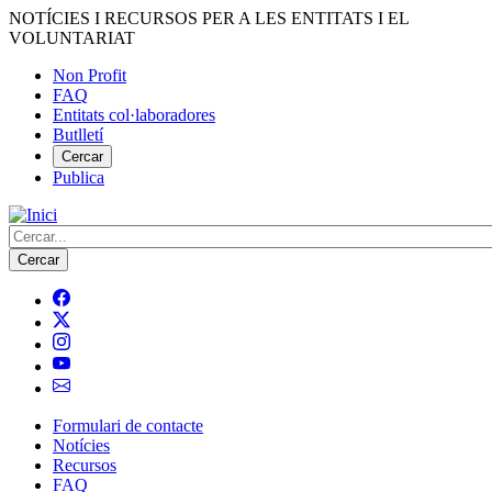
Vés
NOTÍCIES I RECURSOS PER A LES ENTITATS I EL
al
VOLUNTARIAT
contingut
Non Profit
FAQ
Menú
Entitats col·laboradores
del
Butlletí
compte
Cercar
Publica
d'usuari
Cerca
Formulari de contacte
Notícies
Navegació
Recursos
principal
FAQ