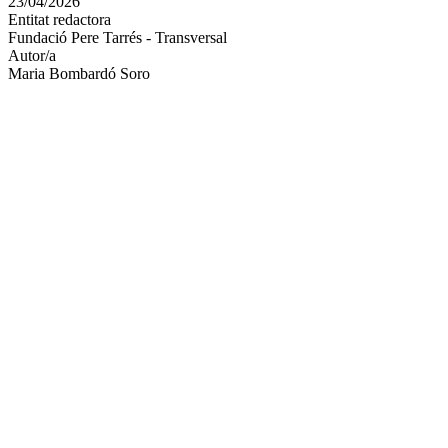
23/04/2026
altres
Entitat redactora
xarxes
Fundació Pere Tarrés - Transversal
socials
Autor/a
Maria Bombardó Soro