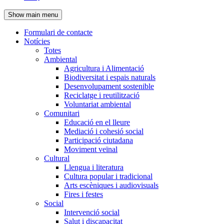
de
Show main menu
l'encapçalament
Formulari de contacte
Notícies
Navegació
Totes
principal
Ambiental
Agricultura i Alimentació
Biodiversitat i espais naturals
Desenvolupament sostenible
Reciclatge i reutilització
Voluntariat ambiental
Comunitari
Educació en el lleure
Mediació i cohesió social
Participació ciutadana
Moviment veïnal
Cultural
Llengua i literatura
Cultura popular i tradicional
Arts escèniques i audiovisuals
Fires i festes
Social
Intervenció social
Salut i discapacitat