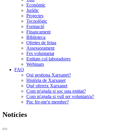
Econòmic
Jurídic
Projectes
Tecnològic
Formació
Finançament
Biblioteca
Ofertes de feina
Assessorament
Fes voluntariat
Entitats col·laboradores
Webinars
FAQ
Qui gestiona Xarxanet?
Història de Xarxanet
Què ofereix Xarxanet
Com m'ajuda si soc una entitat?
Com m'ajuda si vull ser voluntari/a?
Puc fer-me'n membre?
Notícies
Commutador