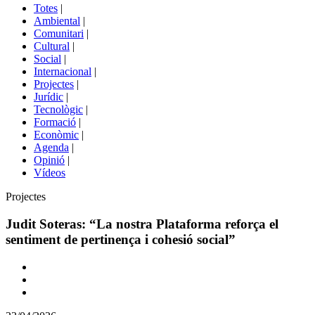
del
Totes
|
menú
Ambiental
|
de
Comunitari
|
portals
Cultural
|
Social
|
Internacional
|
Projectes
|
Jurídic
|
Tecnològic
|
Formació
|
Econòmic
|
Agenda
|
Opinió
|
Vídeos
Àmbit
Projectes
de
la
Judit Soteras: “La nostra Plataforma reforça el
notícia
sentiment de pertinença i cohesió social”
Comparteix
Compartir
en