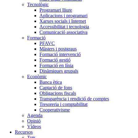
Tecnològic
Programari lliure
Aplicacions i programari
Xarxes socials i Internet
Accessibilitat i tecnologia
Comunicació associativa
Formació
PFAVC
Màsters i postgraus
Formació intervenció
Formació gestió
Formació en línia
Dinàmiques grupals
Econòmic
Banca ètica
Captació de fons
Obligacions fiscals
Transparència i rendició de comptes
Tresoreria i comptabilitat
Cooperativisme
Agenda
Opinió
Vídeos
Recursos
Tots