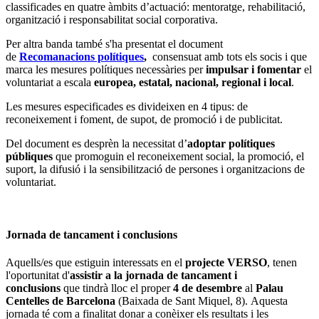
classificades en quatre àmbits d’actuació: mentoratge, rehabilitació,
organització i responsabilitat social corporativa.
Per altra banda també s'ha presentat el document
de
Recomanacions polítiques
,
consensuat amb tots els socis i que
marca les mesures polítiques necessàries per
impulsar i fomentar
el
voluntariat a escala
europea, estatal, nacional, regional i local
.
Les mesures especificades es divideixen en 4 tipus: de
reconeixement i foment, de supot, de promoció i de publicitat.
Del document es desprèn la necessitat d’
adoptar polítiques
públiques
que promoguin el reconeixement social, la promoció, el
suport, la difusió i la sensibilització de persones i organitzacions de
voluntariat.
Jornada de tancament i conclusions
Aquells/es que estiguin interessats en el
projecte VERSO
, tenen
l'oportunitat d'
assistir a la jornada de tancament i
conclusions
que tindrà lloc el proper
4 de desembre
al
Palau
Centelles de Barcelona
(Baixada de Sant Miquel, 8). Aquesta
jornada té com a finalitat donar a conèixer els resultats i les