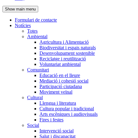
de
Show main menu
l'encapçalament
Formulari de contacte
Notícies
Navegació
Totes
principal
Ambiental
Agricultura i Alimentació
Biodiversitat i espais naturals
Desenvolupament sostenible
Reciclatge i reutilització
Voluntariat ambiental
Comunitari
Educació en el lleure
Mediació i cohesió social
Participació ciutadana
Moviment veïnal
Cultural
Llengua i literatura
Cultura popular i tradicional
Arts escèniques i audiovisuals
Fires i festes
Social
Intervenció social
Salut i discapacitat