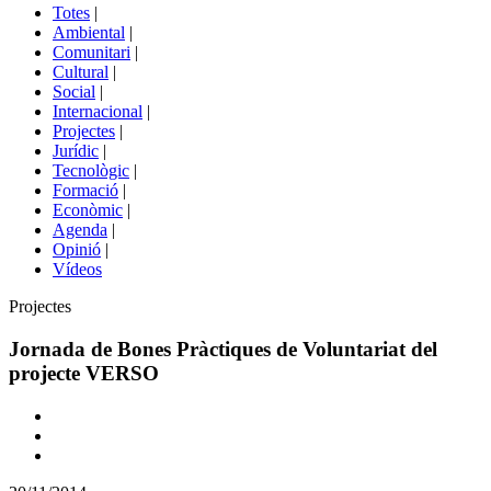
del
Totes
|
menú
Ambiental
|
de
Comunitari
|
portals
Cultural
|
Social
|
Internacional
|
Projectes
|
Jurídic
|
Tecnològic
|
Formació
|
Econòmic
|
Agenda
|
Opinió
|
Vídeos
Àmbit
Projectes
de
la
Jornada de Bones Pràctiques de Voluntariat del
notícia
projecte VERSO
Comparteix
Compartir
en