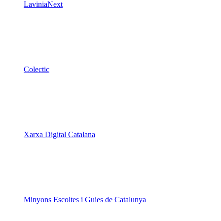
LaviniaNext
Colectic
Xarxa Digital Catalana
Minyons Escoltes i Guies de Catalunya