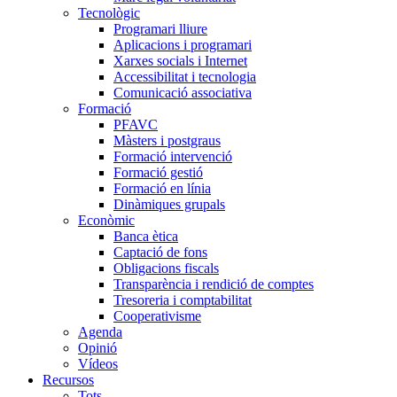
Tecnològic
Programari lliure
Aplicacions i programari
Xarxes socials i Internet
Accessibilitat i tecnologia
Comunicació associativa
Formació
PFAVC
Màsters i postgraus
Formació intervenció
Formació gestió
Formació en línia
Dinàmiques grupals
Econòmic
Banca ètica
Captació de fons
Obligacions fiscals
Transparència i rendició de comptes
Tresoreria i comptabilitat
Cooperativisme
Agenda
Opinió
Vídeos
Recursos
Tots