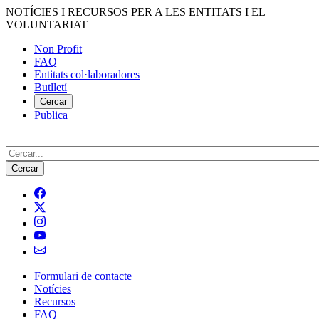
Vés
NOTÍCIES I RECURSOS PER A LES ENTITATS I EL
al
VOLUNTARIAT
contingut
Non Profit
FAQ
Menú
Entitats col·laboradores
del
Butlletí
compte
Cercar
Publica
d'usuari
Cerca
Formulari de contacte
Notícies
Navegació
Recursos
principal
FAQ