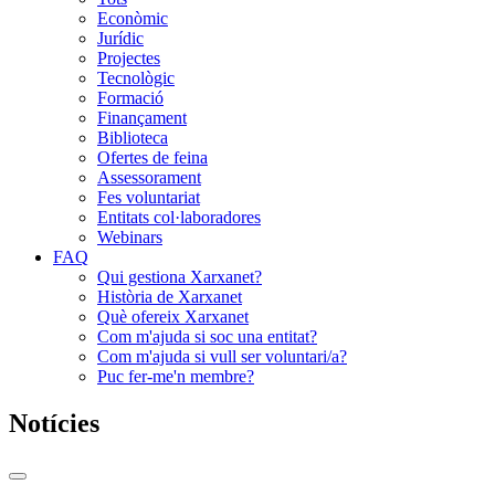
Econòmic
Jurídic
Projectes
Tecnològic
Formació
Finançament
Biblioteca
Ofertes de feina
Assessorament
Fes voluntariat
Entitats col·laboradores
Webinars
FAQ
Qui gestiona Xarxanet?
Història de Xarxanet
Què ofereix Xarxanet
Com m'ajuda si soc una entitat?
Com m'ajuda si vull ser voluntari/a?
Puc fer-me'n membre?
Notícies
Commutador