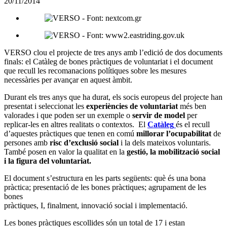
20/11/2014
altres
xarxes
socials
VERSO clou el projecte de tres anys amb l’edició de dos documents
finals: el Catàleg de bones pràctiques de voluntariat i el document
que recull les recomanacions polítiques sobre les mesures
necessàries per avançar en aquest àmbit.
Durant els tres anys que ha durat, els socis europeus del projecte han
presentat i seleccionat les
experiències de voluntariat
més ben
valorades i que poden ser un exemple o
servir de model
per
replicar-les en altres realitats o contextos. El
Catàleg
és el recull
d’aquestes pràctiques que tenen en comú
millorar l’ocupabilitat
de
persones amb
risc d’exclusió social
i la dels mateixos voluntaris.
També posen en valor la qualitat en la
gestió, la mobilització social
i la figura del voluntariat.
El document s’estructura en les parts següents: què és una bona
pràctica; presentació de les bones pràctiques; agrupament de les
bones
pràctiques, I, finalment, innovació social i implementació.
Les bones pràctiques escollides són un total de 17 i estan