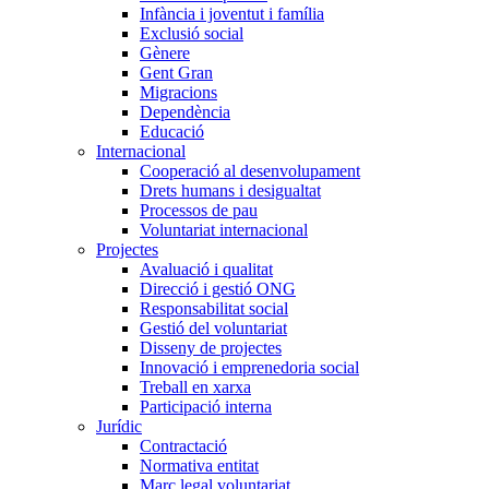
Infància i joventut i família
Exclusió social
Gènere
Gent Gran
Migracions
Dependència
Educació
Internacional
Cooperació al desenvolupament
Drets humans i desigualtat
Processos de pau
Voluntariat internacional
Projectes
Avaluació i qualitat
Direcció i gestió ONG
Responsabilitat social
Gestió del voluntariat
Disseny de projectes
Innovació i emprenedoria social
Treball en xarxa
Participació interna
Jurídic
Contractació
Normativa entitat
Marc legal voluntariat